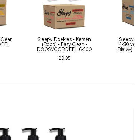
 Doekjes - Kersen
Sleepy Easy Clean - MOP
d) - Easy Clean -
4x50 vellen - Bleekmiddel
OORDEEL 6x100
(Blauw) - DOOSVOORDEEL
20,95
23,96