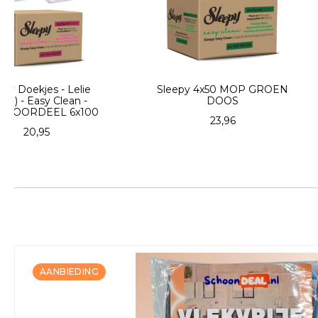
Sleepy 4x50 MOP GROEN
Sleepy doekjes - E
DOOS
- Blauw DOOSVO
6x100
23,96
20,95
AANBIEDING