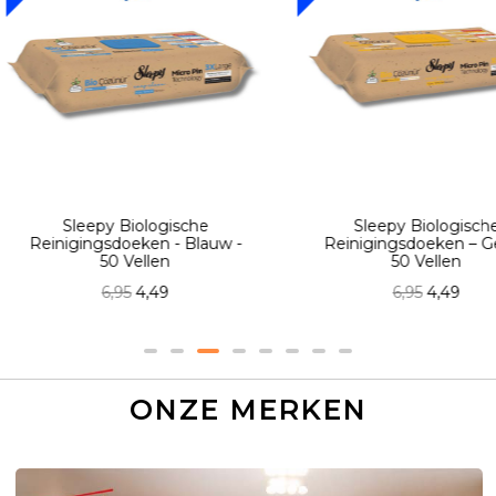
sche
Sleepy Biologische
Sle
 Blauw -
Reinigingsdoeken – Geel –
Reinigi
50 Vellen
6,95
4,49
ONZE MERKEN