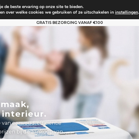
 de beste ervaring op onze site te bieden.
um
Babyverzorging
Persoonlijke verzorging
Voo
en over welke cookies we gebruiken of ze uitschakelen in
instellingen
.
GRATIS BEZORGING VANAF €100
nmaak,
interieur.
van eenvoud, efficiëntie
prijzen bij de aankoop van