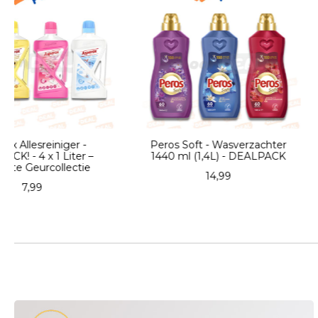
Peros Soft - Wasverzachter
Sleepy Biologi
1440 ml (1,4L) - DEALPACK
Reinigingsdoeken -
50 Vellen
14,99
6,95
4,49