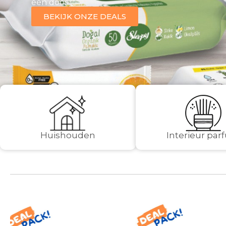
een doos.
BEKIJK ONZE DEALS
Huishouden
Interieur pa
Sale!