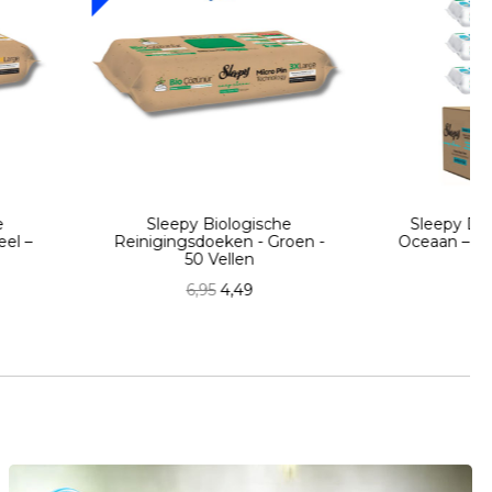
epy Biologische
Sleepy Doekjes – Ocean /
ngsdoeken - Groen -
Oceaan – DOOSVOORDEEL
50 Vellen
6x100
6,95
4,49
20,95