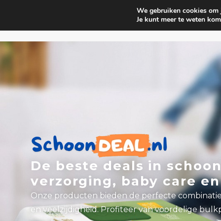
We gebruiken cookies om je
Huishouden
Interieur parf
Je kunt meer te weten kom
De beste deals in schoo
verzorging, baby care en 
Onze producten bieden de perfecte combinatie 
en veelzijdigheid. Profiteer van voordelige bulk