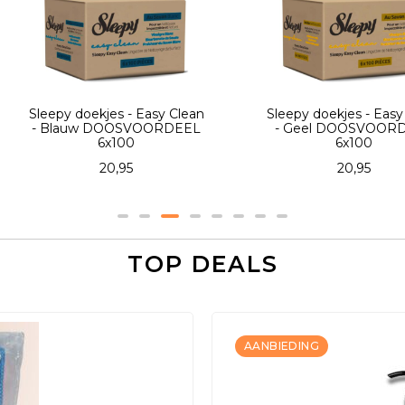
asy Clean
Sleepy doekjes - Easy Clean
Sleepy
ORDEEL
- Geel DOOSVOORDEEL
(Roo
6x100
DOOSV
20,95
TOP DEALS
AANBIEDING