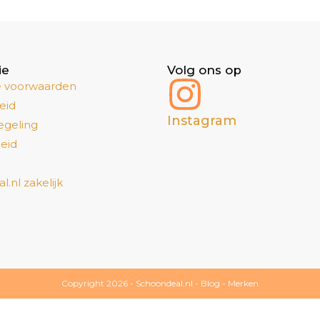
ie
Volg ons op
 voorwaarden
eid
Instagram
egeling
eid
.nl zakelijk
Copyright 2026 -
Schoondeal.nl
-
Blog
-
Merken