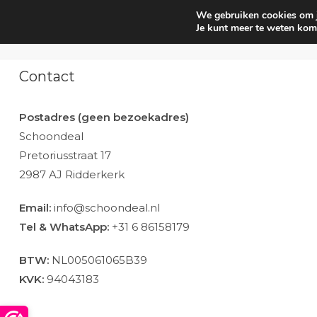
We gebruiken cookies om je
Huishouden
Interieur parf
Je kunt meer te weten kom
Contact
Postadres (geen bezoekadres)
Schoondeal
Pretoriusstraat 17
2987 AJ Ridderkerk
Email:
info@schoondeal.nl
Tel & WhatsApp:
+31 6 86158179
BTW:
NL005061065B39
KVK:
94043183