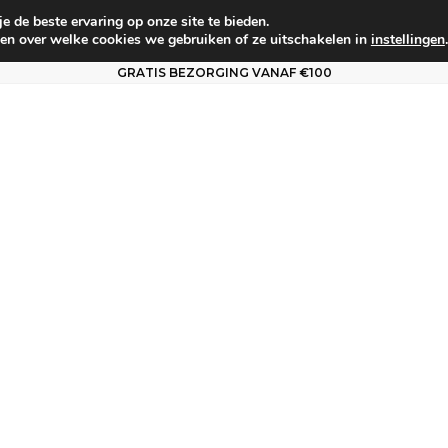
 de beste ervaring op onze site te bieden.
um
Babyverzorging
Persoonlijke verzorging
Vo
en over welke cookies we gebruiken of ze uitschakelen in
instellingen
.
GRATIS BEZORGING VANAF €100