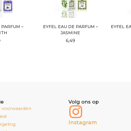
 PARFUM –
EYFEL EAU DE PARFUM –
EYFEL E
NTH
JASMINE
9
6,49
ie
Volg ons op
 voorwaarden
eid
Instagram
egeling