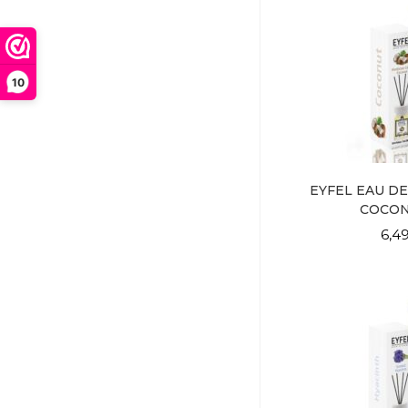
10
EYFEL EAU DE
COCO
6,4