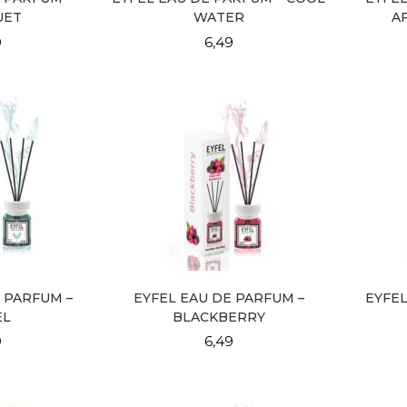
UET
WATER
A
9
6,49
 PARFUM –
EYFEL EAU DE PARFUM –
EYFEL
EL
BLACKBERRY
9
6,49