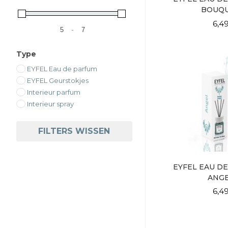
BOUQ
6,4
-
Minimale prijs
Maximale prijs
Type
EYFEL Eau de parfum
EYFEL Geurstokjes
Interieur parfum
Interieur spray
FILTERS WISSEN
EYFEL EAU DE
ANG
6,4