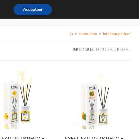
Accepteer
rdeel
Zakelijk
0
>
Producten
>
Interieur parfum
BEKIJKEN:
16
32
ALLEMAAL
 EAU DE PARFUM –
EYFEL EAU DE PARFUM –