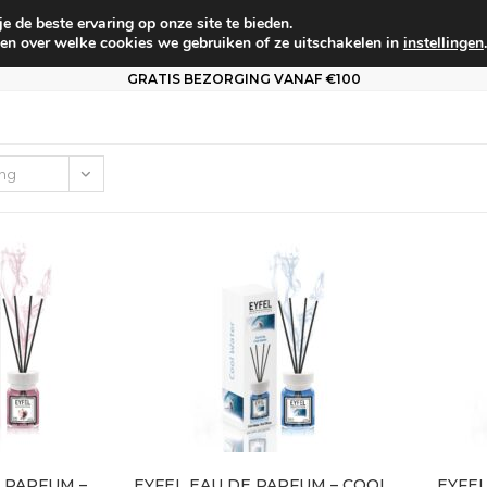
 de beste ervaring op onze site te bieden.
um
Babyverzorging
Persoonlijke verzorging
Voo
en over welke cookies we gebruiken of ze uitschakelen in
instellingen
.
GRATIS BEZORGING VANAF €100
ing
 PARFUM –
EYFEL EAU DE PARFUM – COOL
EYFEL