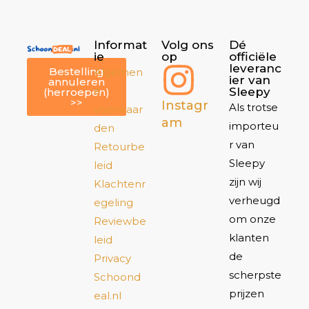
Informat
Volg ons
Dé
ie
op
officiële
leveranc
Bestelling
Algemen
ier van
annuleren
e
Sleepy
(herroepen)
>>
Instagr
Als trotse
voorwaar
am
importeu
den
r van
Retourbe
Sleepy
leid
zijn wij
Klachtenr
verheugd
egeling
om onze
Reviewbe
klanten
leid
de
Privacy
scherpste
Schoond
prijzen
eal.nl