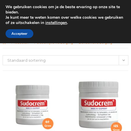
We gebruiken cookies om je de beste ervaring op onze site te
0
bieden.
Je kunt meer te weten komen over welke cookies we gebruiken
of ze uitschakelen in
instellingen
.
GRATIS BEZORGING VANAF €100
Lichaamsverzorging
Accepteer
>
Producten
>
Persoonlijke verzorging
>
Lichaamsverzorging
Standaard sortering