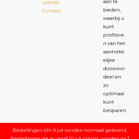
aan te
zakelijk
bieden,
Contact
waarbij u
kunt
profitere
n van het
aantrekk
elijke
doosvoor
deel en
zo
optimaal
kunt
besparen.
Bestellingen t/m 9 juli worden normaal geleverd.
Bestellingen die je vanaf 10 juli plaatst, worden na 1