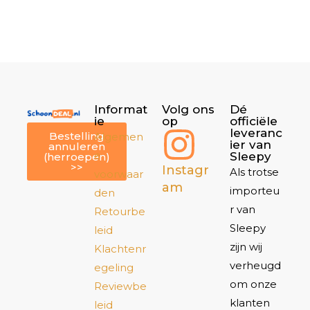
Informat
Volg ons
Dé
ie
op
officiële
leveranc
Bestelling
Algemen
ier van
annuleren
e
Sleepy
(herroepen)
>>
Instagr
Als trotse
voorwaar
am
importeu
den
r van
Retourbe
Sleepy
leid
zijn wij
Klachtenr
verheugd
egeling
om onze
Reviewbe
klanten
leid