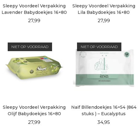
Sleepy Voordeel Verpakking
Sleepy Voordeel Verpakking
Lavender Babydoekjes 16×80
Lila Babydoekjes 16×80
vellen
vellen
27,99
27,99
NIET OP VOORRAAD
NIET OP VOORRAAD
Sleepy Voordeel Verpakking
Naif Billendoekjes 16×54 (864
Olijf Babydoekjes 16×80
stuks ) – Eucalyptus
vellen
27,99
34,95