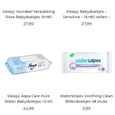
Sleepy Voordeel Verpakking
Sleepy Babydoekjes –
Rose Babydoekjes 16×80
Sensitive – 16×80 vellen –
vellen
Voordeel Verpakking
27,99
27,99
Sleepy Aqua Care Pure
WaterWipes Soothing Clean
Water Babydoekjes 12×50
Billendoekjes 48 stuks
vellen
24,99
3,99