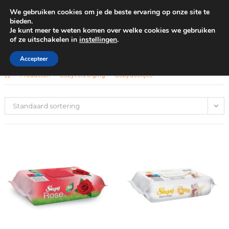
We gebruiken cookies om je de beste ervaring op onze site te
0
bieden.
Je kunt meer te weten komen over welke cookies we gebruiken
of ze uitschakelen in
instellingen
.
GRATIS BEZORGING VANAF €100
Babydoekjes
Accepteer
>
Producten
>
Babyverzorging
>
Babydoekjes
Standaard sortering