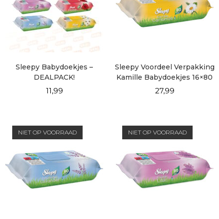
Sleepy Babydoekjes –
Sleepy Voordeel Verpakking
DEALPACK!
Kamille Babydoekjes 16×80
vellen
11,99
27,99
NIET OP VOORRAAD
NIET OP VOORRAAD