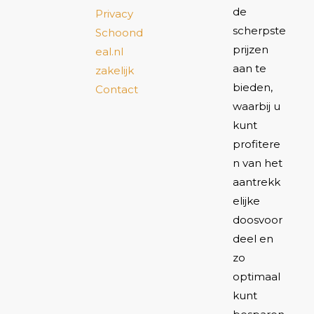
de
Privacy
scherpste
Schoond
prijzen
eal.nl
aan te
zakelijk
bieden,
Contact
waarbij u
kunt
profitere
n van het
aantrekk
elijke
doosvoor
deel en
zo
optimaal
kunt