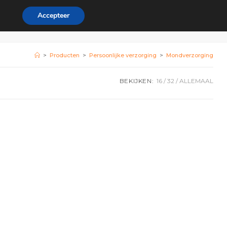
Accepteer
rdeel
Zakelijk
0
>
Producten
>
Persoonlijke verzorging
>
Mondverzorging
BEKIJKEN:
16
32
ALLEMAAL