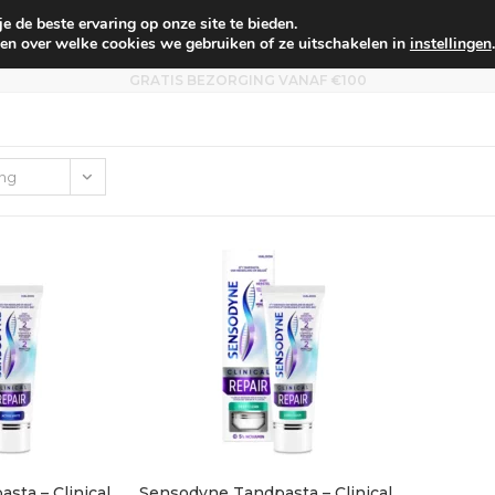
 de beste ervaring op onze site te bieden.
um
Babyverzorging
Persoonlijke verzorging
Voo
en over welke cookies we gebruiken of ze uitschakelen in
instellingen
.
GRATIS BEZORGING VANAF €100
ing
sta – Clinical
Sensodyne Tandpasta – Clinical