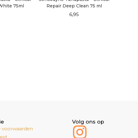
 White 75ml
Repair Deep Clean 75 ml
5
6,95
ie
Volg ons op
 voorwaarden
eid