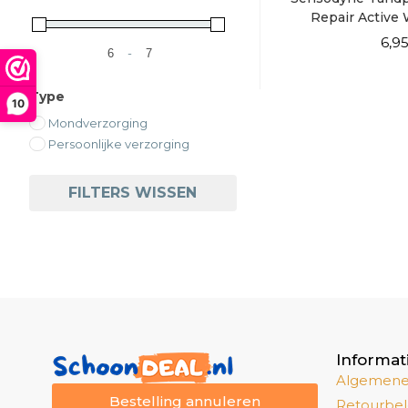
Repair Active
6,9
-
Minimale prijs
Maximale prijs
Type
10
Mondverzorging
Persoonlijke verzorging
FILTERS WISSEN
Informat
Algemene
Bestelling annuleren
Retourbel