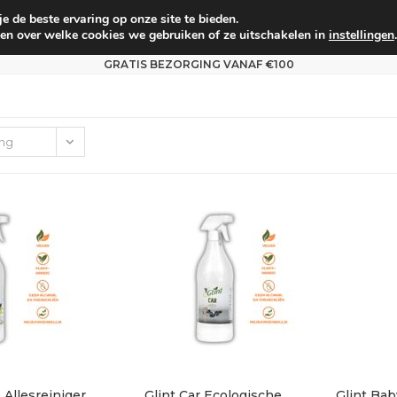
 de beste ervaring op onze site te bieden.
um
Babyverzorging
Persoonlijke verzorging
Voo
en over welke cookies we gebruiken of ze uitschakelen in
instellingen
.
GRATIS BEZORGING VANAF €100
ing
 Allesreiniger
Glint Car Ecologische
Glint Bab