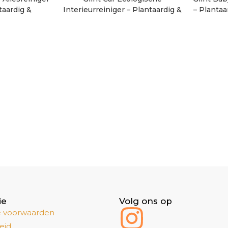
taardig &
Interieurreiniger – Plantaardig &
– Plantaa
jk – 1000 ml
Milieuvriendelijk – 1000 ml
ie
Volg ons op
 voorwaarden
eid