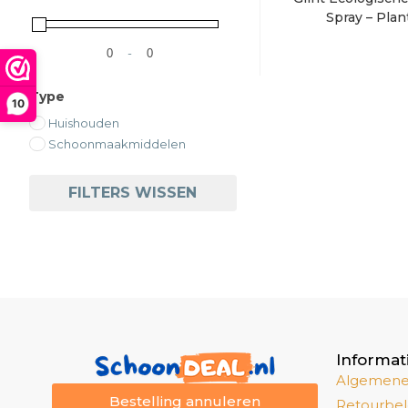
Spray – Plan
Milieuvriendeli
-
Minimale prijs
Maximale prijs
Type
10
Huishouden
Schoonmaakmiddelen
FILTERS WISSEN
Informat
Algemene
Bestelling annuleren
Retourbel