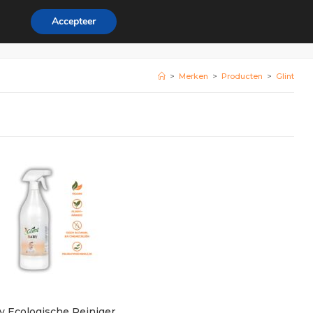
Accepteer
rdeel
Zakelijk
0
>
Merken
>
Producten
>
Glint
y Ecologische Reiniger