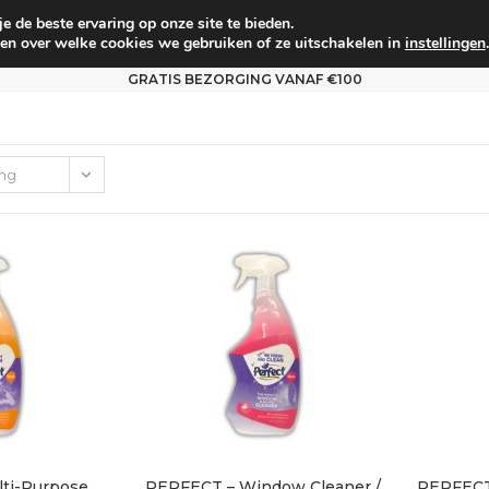
 de beste ervaring op onze site te bieden.
um
Babyverzorging
Persoonlijke verzorging
Voo
en over welke cookies we gebruiken of ze uitschakelen in
instellingen
.
GRATIS BEZORGING VANAF €100
ing
ti-Purpose
PERFECT – Window Cleaner /
PERFECT 