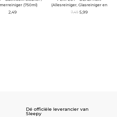
merreiniger (750ml)
(Allesreiniger, Glasreiniger en
Badkamerreiniger)
2,49
5,99
7,49
Dé officiële leverancier van
Sleepy