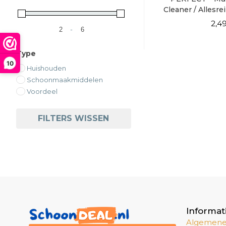
Cleaner / Allesre
2,4
-
Minimale prijs
Maximale prijs
Type
10
Huishouden
Schoonmaakmiddelen
Voordeel
FILTERS WISSEN
Informat
Algemene