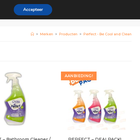
Accepteer
rdeel
Zakelijk
0
>
Merken
>
Producten
>
Perfect - Be Cool and Clean
AANBIEDING!
– Bathroom Cleaner /
PERFECT – DEALPACK!