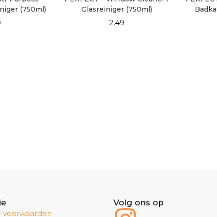
iniger (750ml)
Glasreiniger (750ml)
Badka
9
2,49
ie
Volg ons op
 voorwaarden