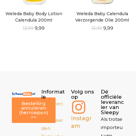
Weleda Baby Body Lotion
Weleda Baby Calendula
Calendula 200ml
Verzorgende Olie 200ml
9,99
9,99
13,99
13,99
Informat
Volg ons
Dé
ie
op
officiële
leveranc
Bestelling
Algemen
ier van
annuleren
e
Sleepy
(herroepen)
>>
Instagr
Als trotse
voorwaar
am
importeu
den
r van