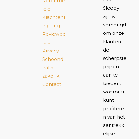
Retourbe
Sleepy
leid
zijn wij
Klachtenr
verheugd
egeling
om onze
Reviewbe
klanten
leid
de
Privacy
scherpste
Schoond
prijzen
eal.nl
aan te
zakelijk
bieden,
Contact
waarbij u
kunt
profitere
n van het
aantrekk
elijke