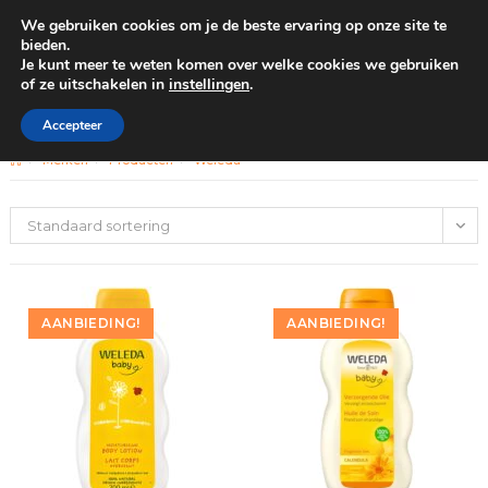
We gebruiken cookies om je de beste ervaring op onze site te
0
bieden.
Je kunt meer te weten komen over welke cookies we gebruiken
of ze uitschakelen in
instellingen
.
GRATIS BEZORGING VANAF €100
Weleda
Accepteer
>
Merken
>
Producten
>
Weleda
Standaard sortering
AANBIEDING!
AANBIEDING!