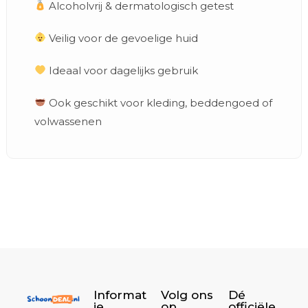
Alcoholvrij & dermatologisch getest
Veilig voor de gevoelige huid
Ideaal voor dagelijks gebruik
Ook geschikt voor kleding, beddengoed of
volwassenen
Informat
Volg ons
Dé
ie
op
officiële