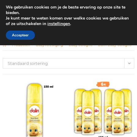
We gebruiken cookies om je de beste ervaring op onze site te
0
bieden.
Je kunt meer te weten komen over welke cookies we gebruiken
of ze uitschakelen in
instellingen
.
GRATIS BEZORGING VANAF €100
Dalin Baby Cologne
Accepteer
>
Producten
>
Babyverzorging
>
Baby cologne
>
Dalin Baby Cologne
Standaard sortering