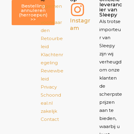
leveranc
Bestelling
Algemen
ier van
annuleren
e
Sleepy
(herroepen)
>>
Instagr
Als trotse
voorwaar
am
importeu
den
r van
Retourbe
Sleepy
leid
zijn wij
Klachtenr
verheugd
egeling
om onze
Reviewbe
klanten
leid
de
Privacy
scherpste
Schoond
prijzen
eal.nl
aan te
zakelijk
bieden,
Contact
waarbij u