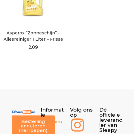
Asperox ”Zonneschijn” –
Allesreiniger 1 Liter – Frisse
Citrusgeur
2,09
Informat
Volg ons
Dé
ie
op
officiële
leveranc
Bestelling
Algemen
ier van
annuleren
e
Sleepy
(herroepen)