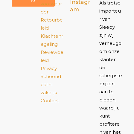
>>
Instagr
Als trotse
voorwaar
am
importeu
den
r van
Retourbe
Sleepy
leid
zijn wij
Klachtenr
verheugd
egeling
om onze
Reviewbe
klanten
leid
de
Privacy
scherpste
Schoond
prijzen
eal.nl
aan te
zakelijk
bieden,
Contact
waarbij u
kunt
profitere
n van het