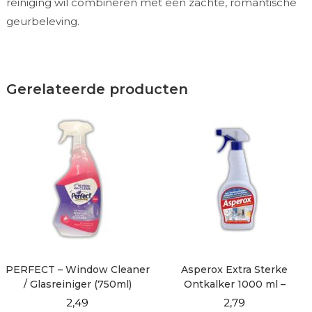
reiniging wil combineren met een zachte, romantische
geurbeleving.
Gerelateerde producten
PERFECT – Window Cleaner
Asperox Extra Sterke
/ Glasreiniger (750ml)
Ontkalker 1000 ml –
Krachtige Kalk- &
2,49
2,79