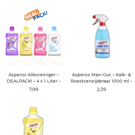
Vuilverwijderaar
Asperox Allesreiniger –
Asperox Mavi Guc – Kalk- &
DEALPACK! – 4 x 1 Liter –
Roestverwijderaar 1000 ml –
Complete Geurcollectie
Ontkalker
7,99
2,39