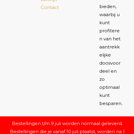
bieden,
Contact
waarbij u
kunt
profitere
n van het
aantrekk
elijke
doosvoor
deel en
zo
optimaal
kunt
besparen.
Bestellingen t/m 9 juli worden normaal geleverd.
Bestellingen die je vanaf 10 juli plaatst, worden na 1