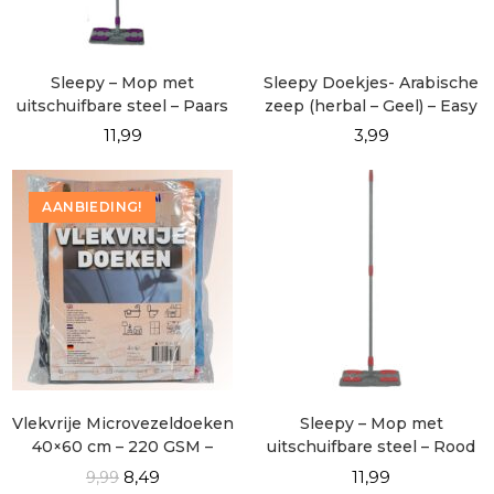
Sleepy – Mop met
Sleepy Doekjes- Arabische
uitschuifbare steel – Paars
zeep (herbal – Geel) – Easy
Clean – 100 vellen
11,99
3,99
AANBIEDING!
Vlekvrije Microvezeldoeken
Sleepy – Mop met
40×60 cm – 220 GSM –
uitschuifbare steel – Rood
Pluisvrij & Streeploos
8,49
11,99
9,99
Schoon – 4 Stuks