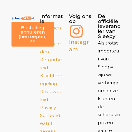
Informat
Volg ons
Dé
ie
op
officiële
leveranc
Bestelling
Algemen
ier van
annuleren
e
Sleepy
(herroepen)
>>
Instagr
Als trotse
voorwaar
am
importeu
den
r van
Retourbe
Sleepy
leid
zijn wij
Klachtenr
verheugd
egeling
om onze
Reviewbe
klanten
leid
de
Privacy
scherpste
Schoond
prijzen
eal.nl
aan te
zakelijk