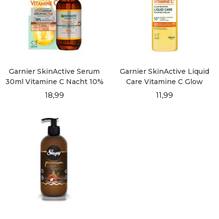
Garnier SkinActive Serum
Garnier SkinActive Liquid
30ml Vitamine C Nacht 10%
Care Vitamine C Glow
Booster 120ml
18,99
11,99