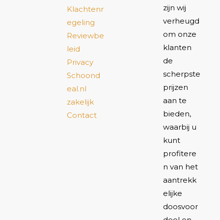
zijn wij
Klachtenr
verheugd
egeling
om onze
Reviewbe
klanten
leid
de
Privacy
scherpste
Schoond
prijzen
eal.nl
aan te
zakelijk
bieden,
Contact
waarbij u
kunt
profitere
n van het
aantrekk
elijke
doosvoor
deel en