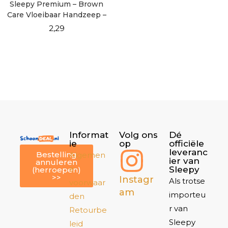
Sleepy Premium – Brown
Care Vloeibaar Handzeep –
500 ml
2,29
Informat
Volg ons
Dé
ie
op
officiële
leveranc
Bestelling
Algemen
ier van
annuleren
e
Sleepy
(herroepen)
>>
Instagr
Als trotse
voorwaar
am
importeu
den
r van
Retourbe
Sleepy
leid