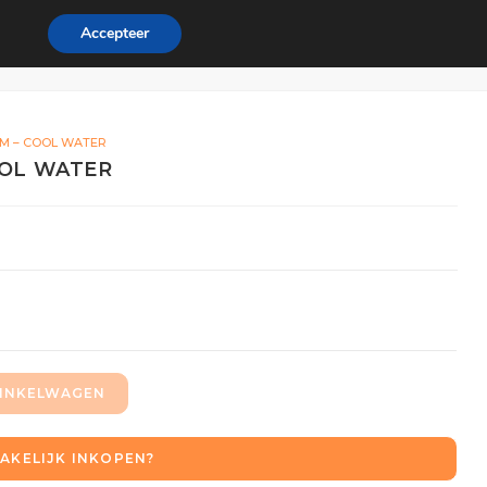
Accepteer
ordeel
Zakelijk
0
UM – COOL WATER
OOL WATER
INKELWAGEN
AKELIJK INKOPEN?