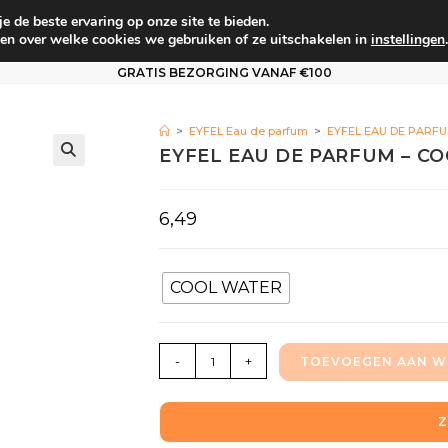
 de beste ervaring op onze site te bieden.
um
Babyverzorging
Persoonlijke verzorging
Vo
en over welke cookies we gebruiken of ze uitschakelen in
instellingen
.
GRATIS BEZORGING VANAF €100
>
EYFEL Eau de parfum
>
EYFEL EAU DE PARF
EYFEL EAU DE PARFUM – C
6,49
COOL WATER
-
+
TOEVOEGEN AAN W
Z