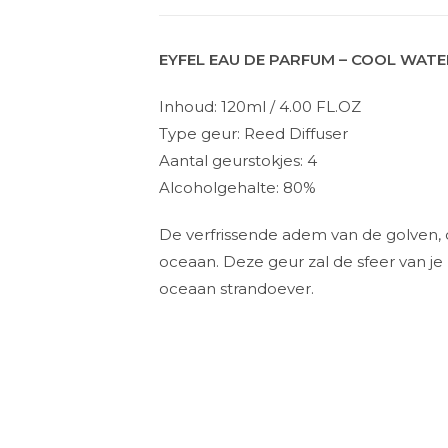
EYFEL EAU DE PARFUM – COOL WAT
Inhoud: 120ml / 4.00 FL.OZ
Type geur: Reed Diffuser
Aantal geurstokjes: 4
Alcoholgehalte: 80%
De verfrissende adem van de golven, 
oceaan. Deze geur zal de sfeer van j
oceaan strandoever.