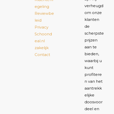
verheugd
egeling
om onze
Reviewbe
klanten
leid
de
Privacy
scherpste
Schoond
prijzen
eal.nl
aan te
zakelijk
bieden,
Contact
waarbij u
kunt
profitere
n van het
aantrekk
elijke
doosvoor
deel en