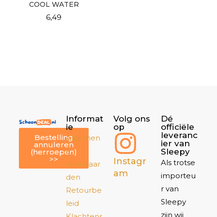
COOL WATER
6,49
Informat
Volg ons
Dé
ie
op
officiële
leveranc
Bestelling
Algemen
ier van
annuleren
e
Sleepy
(herroepen)
>>
Instagr
Als trotse
voorwaar
am
importeu
den
r van
Retourbe
Sleepy
leid
zijn wij
Klachtenr