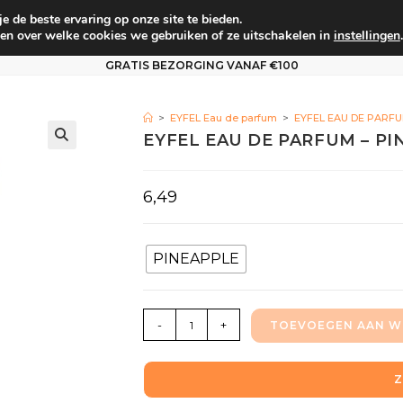
 de beste ervaring op onze site te bieden.
um
Babyverzorging
Persoonlijke verzorging
Vo
en over welke cookies we gebruiken of ze uitschakelen in
instellingen
.
GRATIS BEZORGING VANAF €100
>
EYFEL Eau de parfum
>
EYFEL EAU DE PARFU
EYFEL EAU DE PARFUM – PI
6,49
PINEAPPLE
-
+
TOEVOEGEN AAN W
Z