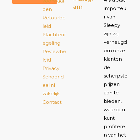
voorwaar
am
importeu
den
r van
Retourbe
Sleepy
leid
zijn wij
Klachtenr
verheugd
egeling
om onze
Reviewbe
klanten
leid
de
Privacy
scherpste
Schoond
prijzen
eal.nl
aan te
zakelijk
bieden,
Contact
waarbij u
kunt
profitere
n van het