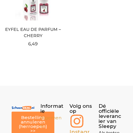
EYFEL EAU DE PARFUM –
CHERRY
6,49
Informat
Volg ons
Dé
ie
op
officiële
leveranc
Bestelling
Algemen
ier van
annuleren
e
Sleepy
(herroepen)
>>
Instagr
Als trotse