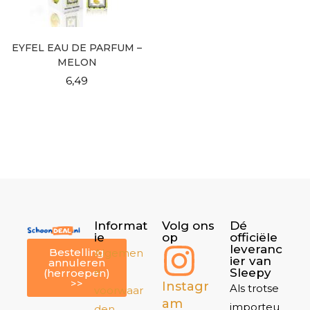
EYFEL EAU DE PARFUM –
MELON
6,49
Informat
Volg ons
Dé
ie
op
officiële
leveranc
Bestelling
Algemen
ier van
annuleren
e
Sleepy
(herroepen)
>>
Instagr
Als trotse
voorwaar
am
importeu
den