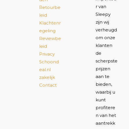
r van
Retourbe
Sleepy
leid
zijn wij
Klachtenr
verheugd
egeling
om onze
Reviewbe
klanten
leid
de
Privacy
scherpste
Schoond
prijzen
eal.nl
aan te
zakelijk
bieden,
Contact
waarbij u
kunt
profitere
n van het
aantrekk