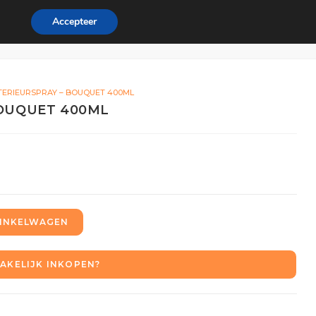
Accepteer
ordeel
Zakelijk
0
NTERIEURSPRAY – BOUQUET 400ML
BOUQUET 400ML
INKELWAGEN
AKELIJK INKOPEN?