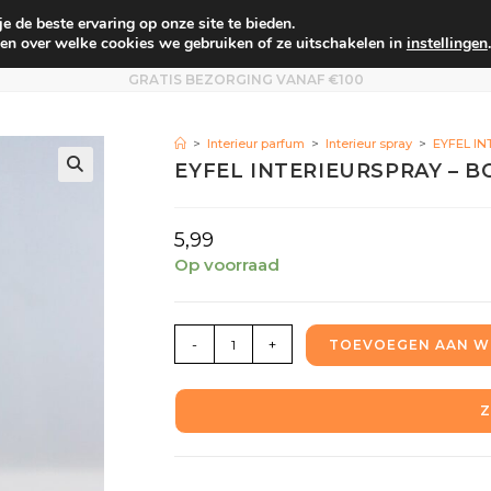
 de beste ervaring op onze site te bieden.
um
Babyverzorging
Persoonlijke verzorging
Vo
en over welke cookies we gebruiken of ze uitschakelen in
instellingen
.
GRATIS BEZORGING VANAF €100
>
Interieur parfum
>
Interieur spray
>
EYFEL I
EYFEL INTERIEURSPRAY – 
5,99
Op voorraad
-
+
TOEVOEGEN AAN W
Z