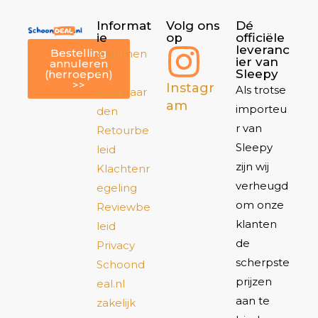
Informat
Volg ons
Dé
ie
op
officiële
leveranc
Bestelling
Algemen
ier van
annuleren
e
Sleepy
(herroepen)
>>
Instagr
Als trotse
voorwaar
am
importeu
den
r van
Retourbe
Sleepy
leid
zijn wij
Klachtenr
verheugd
egeling
om onze
Reviewbe
klanten
leid
de
Privacy
scherpste
Schoond
prijzen
eal.nl
aan te
zakelijk