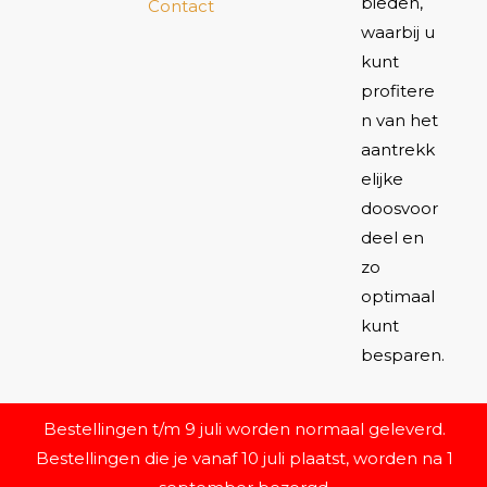
bieden,
Contact
waarbij u
kunt
profitere
n van het
aantrekk
elijke
doosvoor
deel en
zo
optimaal
kunt
besparen.
Bestellingen t/m 9 juli worden normaal geleverd.
Bestellingen die je vanaf 10 juli plaatst, worden na 1
Copyright 2026 -
Schoondeal.nl
-
Blog
-
Merken