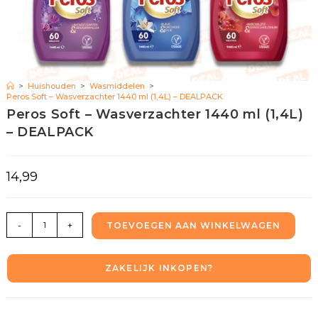
>
Huishouden
>
Wasmiddelen
>
Peros Soft – Wasverzachter 1440 ml (1,4L) – DEALPACK
Peros Soft – Wasverzachter 1440 ml (1,4L)
– DEALPACK
14,99
-
+
TOEVOEGEN AAN WINKELWAGEN
ZAKELIJK INKOPEN?