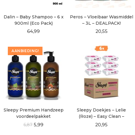
Dalin – Baby Shampoo – 6 x
Peros – Vloeibaar Wasmiddel
900ml (Eco Pack)
– 3L – DEALPACK!
64,99
20,55
AANBIEDING!
Sleepy Premium Handzeep
Sleepy Doekjes – Lelie
voordeelpakket
(Roze) – Easy Clean –
DOOSVOORDEEL 6×100
5,99
20,95
6,87