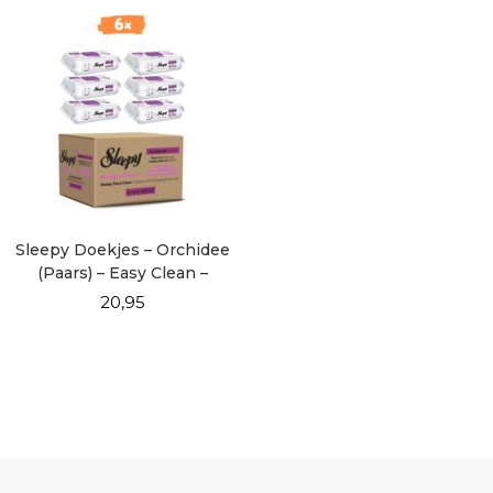
Sleepy Doekjes – Orchidee
(Paars) – Easy Clean –
DOOSVOORDEEL 6×100
20,95