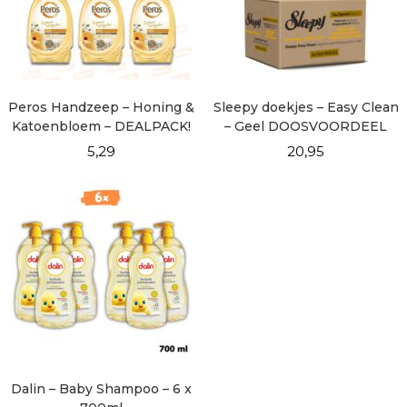
Peros Handzeep – Honing &
Sleepy doekjes – Easy Clean
Katoenbloem – DEALPACK!
– Geel DOOSVOORDEEL
6×100
5,29
20,95
Dalin – Baby Shampoo – 6 x