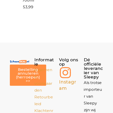
700ml
53,99
Informat
Volg ons
Dé
ie
op
officiële
leveranc
Bestelling
Algemen
ier van
annuleren
e
Sleepy
(herroepen)
>>
Instagr
Als trotse
voorwaar
am
importeu
den
r van
Retourbe
Sleepy
leid
zijn wij
Klachtenr