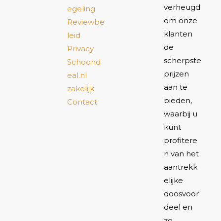
verheugd
egeling
om onze
Reviewbe
klanten
leid
de
Privacy
scherpste
Schoond
prijzen
eal.nl
aan te
zakelijk
bieden,
Contact
waarbij u
kunt
profitere
n van het
aantrekk
elijke
doosvoor
deel en
zo