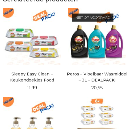
NIET OP VOORRAAD
Sleepy Easy Clean –
Peros – Vloeibaar Wasmiddel
Keukendoekjes Food
– 3L – DEALPACK!
Contact – DEALPACK!
11,99
20,55