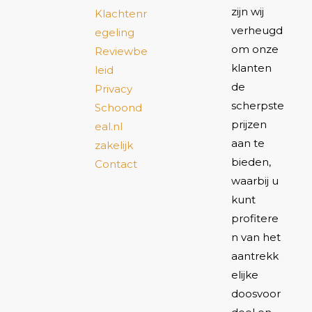
zijn wij
Klachtenr
verheugd
egeling
om onze
Reviewbe
klanten
leid
de
Privacy
scherpste
Schoond
prijzen
eal.nl
aan te
zakelijk
bieden,
Contact
waarbij u
kunt
profitere
n van het
aantrekk
elijke
doosvoor