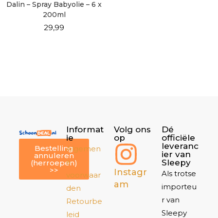
Dalin – Spray Babyolie – 6 x
200ml
29,99
Informat
Volg ons
Dé
ie
op
officiële
leveranc
Bestelling
Algemen
ier van
annuleren
e
Sleepy
(herroepen)
>>
Instagr
Als trotse
voorwaar
am
importeu
den
r van
Retourbe
Sleepy
leid