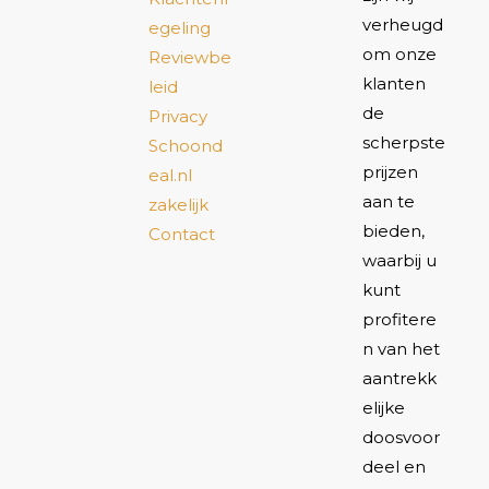
verheugd
egeling
om onze
Reviewbe
klanten
leid
de
Privacy
scherpste
Schoond
prijzen
eal.nl
aan te
zakelijk
bieden,
Contact
waarbij u
kunt
profitere
n van het
aantrekk
elijke
doosvoor
deel en