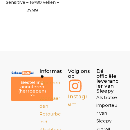
Sensitive – 16×80 vellen –
Voordeel Verpakking
27,99
Informat
Volg ons
Dé
ie
op
officiële
leveranc
Bestelling
Algemen
ier van
annuleren
e
Sleepy
(herroepen)
>>
Instagr
Als trotse
voorwaar
am
importeu
den
r van
Retourbe
Sleepy
leid
zijn wij
Klachtenr