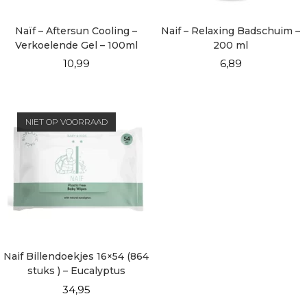
Naïf – Aftersun Cooling –
Naif – Relaxing Badschuim –
Verkoelende Gel – 100ml
200 ml
10,99
6,89
NIET OP VOORRAAD
Naif Billendoekjes 16×54 (864
stuks ) – Eucalyptus
34,95