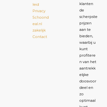
klanten
leid
de
Privacy
scherpste
Schoond
prijzen
eal.nl
aan te
zakelijk
bieden,
Contact
waarbij u
kunt
profitere
n van het
aantrekk
elijke
doosvoor
deel en
zo
optimaal
kunt