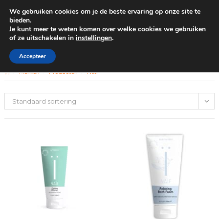
We gebruiken cookies om je de beste ervaring op onze site te
0
bieden.
Je kunt meer te weten komen over welke cookies we gebruiken
of ze uitschakelen in
instellingen
.
GRATIS BEZORGING VANAF €100
Naif
Accepteer
>
Merken
>
Producten
>
Naif
Standaard sortering