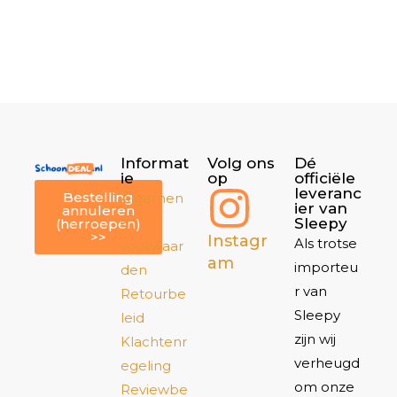
Informat
Volg ons
Dé
ie
op
officiële
leveranc
Bestelling
Algemen
ier van
annuleren
e
Sleepy
(herroepen)
>>
Instagr
Als trotse
voorwaar
am
importeu
den
r van
Retourbe
Sleepy
leid
zijn wij
Klachtenr
verheugd
egeling
om onze
Reviewbe