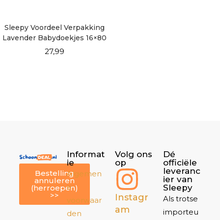
Sleepy Voordeel Verpakking
Lavender Babydoekjes 16×80
vellen
27,99
Informat
Volg ons
Dé
ie
op
officiële
leveranc
Bestelling
Algemen
ier van
annuleren
e
Sleepy
(herroepen)
>>
Instagr
Als trotse
voorwaar
am
importeu
den