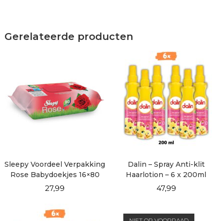
Gerelateerde producten
Sleepy Voordeel Verpakking
Dalin – Spray Anti-klit
Rose Babydoekjes 16×80
Haarlotion – 6 x 200ml
vellen
27,99
47,99
NIET OP VOORRAAD