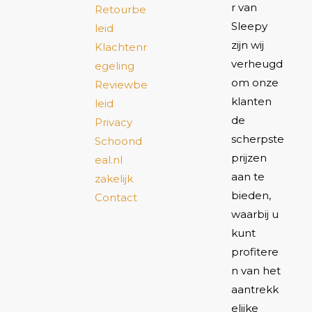
r van
Retourbe
Sleepy
leid
zijn wij
Klachtenr
verheugd
egeling
om onze
Reviewbe
klanten
leid
de
Privacy
scherpste
Schoond
prijzen
eal.nl
aan te
zakelijk
bieden,
Contact
waarbij u
kunt
profitere
n van het
aantrekk
elijke