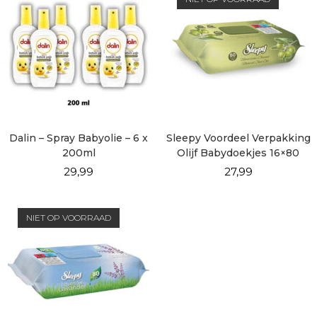
Dalin – Spray Babyolie – 6 x
Sleepy Voordeel Verpakking
200ml
Olijf Babydoekjes 16×80
vellen
29,99
27,99
NIET OP VOORRAAD