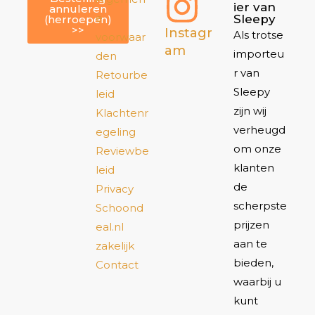
ier van
annuleren
e
Sleepy
(herroepen)
>>
Instagr
Als trotse
voorwaar
am
importeu
den
r van
Retourbe
Sleepy
leid
zijn wij
Klachtenr
verheugd
egeling
om onze
Reviewbe
klanten
leid
de
Privacy
scherpste
Schoond
prijzen
eal.nl
aan te
zakelijk
bieden,
Contact
waarbij u
kunt