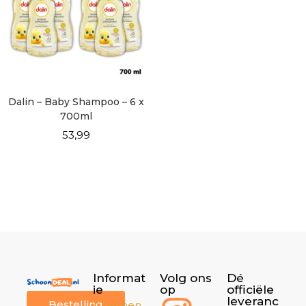
Dalin – Baby Shampoo – 6 x
700ml
53,99
Informat
Volg ons
Dé
ie
op
officiële
leveranc
Bestelling
Algemen