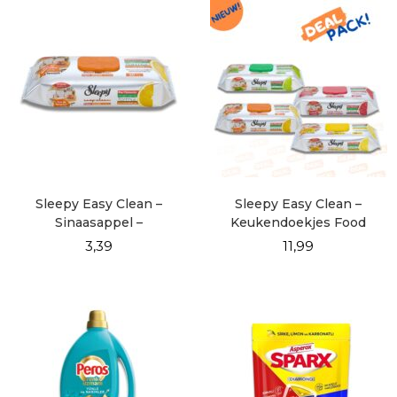
Sleepy Easy Clean –
Sleepy Easy Clean –
Sinaasappel –
Keukendoekjes Food
Keukendoekjes Food
Contact – DEALPACK!
3,39
11,99
Contact – 50 Vellen