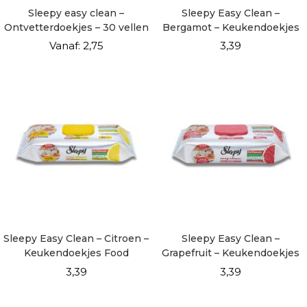
Sleepy easy clean –
Sleepy Easy Clean –
Ontvetterdoekjes – 30 vellen
Bergamot – Keukendoekjes
Food Contact – 50 Vellen
Vanaf:
2,75
3,39
Sleepy Easy Clean – Citroen –
Sleepy Easy Clean –
Keukendoekjes Food
Grapefruit – Keukendoekjes
Contact – 50 Vellen
Food Contact – 50 Vellen
3,39
3,39