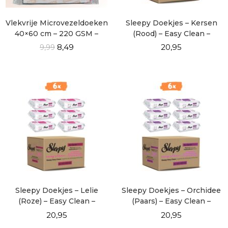
Vlekvrije Microvezeldoeken
Sleepy Doekjes – Kersen
40×60 cm – 220 GSM –
(Rood) – Easy Clean –
Pluisvrij & Streeploos
DOOSVOORDEEL 6×100
8,49
20,95
9,99
Schoon – 4 Stuks
Sleepy Doekjes – Lelie
Sleepy Doekjes – Orchidee
(Roze) – Easy Clean –
(Paars) – Easy Clean –
DOOSVOORDEEL 6×100
DOOSVOORDEEL 6×100
20,95
20,95