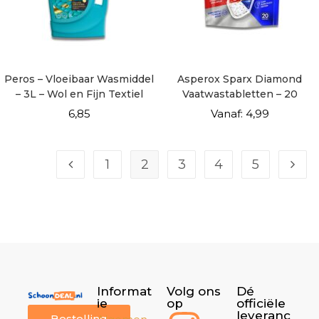
Peros – Vloeibaar Wasmiddel
Asperox Sparx Diamond
– 3L – Wol en Fijn Textiel
Vaatwastabletten – 20
Capsules
6,85
Vanaf:
4,99
1
2
3
4
5
Informat
Volg ons
Dé
ie
op
officiële
leveranc
Bestelling