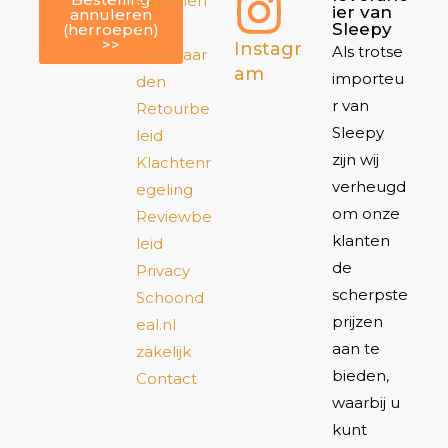
Algemen
ier van
annuleren
e
Sleepy
(herroepen)
>>
Instagr
Als trotse
voorwaar
am
importeu
den
r van
Retourbe
Sleepy
leid
zijn wij
Klachtenr
verheugd
egeling
om onze
Reviewbe
klanten
leid
de
Privacy
scherpste
Schoond
prijzen
eal.nl
aan te
zakelijk
bieden,
Contact
waarbij u
kunt