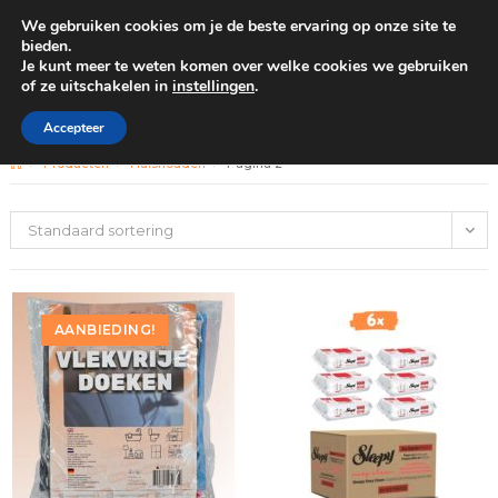
We gebruiken cookies om je de beste ervaring op onze site te
0
bieden.
Je kunt meer te weten komen over welke cookies we gebruiken
of ze uitschakelen in
instellingen
.
GRATIS BEZORGING VANAF €100
Huishouden
Accepteer
>
Producten
>
Huishouden
>
Pagina 2
Standaard sortering
AANBIEDING!