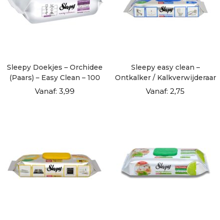
Sleepy Doekjes – Orchidee
Sleepy easy clean –
(Paars) – Easy Clean – 100
Ontkalker / Kalkverwijderaar
vellen
– 30 vellen
Vanaf:
3,99
Vanaf:
2,75