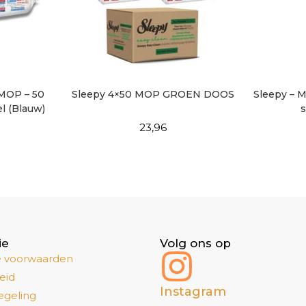
 MOP – 50
Sleepy 4×50 MOP GROEN DOOS
Sleepy – M
l (Blauw)
s
23,96
ie
Volg ons op
 voorwaarden
eid
Instagram
egeling