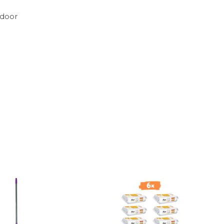
ndoor