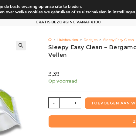
 de beste ervaring op onze site te bieden.
um
Babyverzorging
Persoonlijke verzorging
Vo
en over welke cookies we gebruiken of ze uitschakelen in
instellingen
.
GRATIS BEZORGING VANAF €100
>
Huishouden
>
Doekjes
>
Sleepy Easy Clean 
Sleepy Easy Clean – Bergamo
Vellen
3,39
Op voorraad
-
+
TOEVOEGEN AAN W
Z