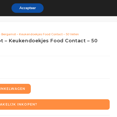
Accepteer
ordeel
Zakelijk
0
– Bergamot – Keukendoekjes Food Contact – 50 Vellen
t – Keukendoekjes Food Contact – 50
INKELWAGEN
AKELIJK INKOPEN?