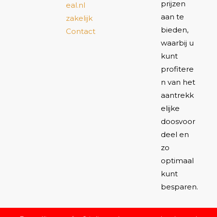
prijzen
eal.nl
aan te
zakelijk
bieden,
Contact
waarbij u
kunt
profitere
n van het
aantrekk
elijke
doosvoor
deel en
zo
optimaal
kunt
besparen.