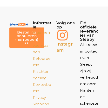
Informat
Volg ons
Dé
ie
op
officiële
leveranc
Bestelling
Algemen
ier van
annuleren
e
Sleepy
(herroepen)
>>
Instagr
Als trotse
voorwaar
am
importeu
den
r van
Retourbe
Sleepy
leid
zijn wij
Klachtenr
verheugd
egeling
om onze
Reviewbe
klanten
leid
de
Privacy
scherpste
Schoond