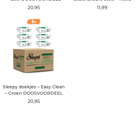
6×100
20,95
11,99
Sleepy doekjes – Easy Clean
– Groen DOOSVOORDEEL
6×100
20,95