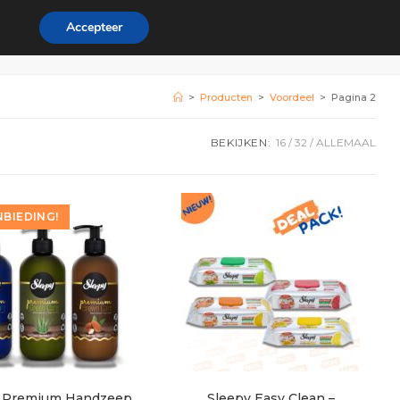
Accepteer
rdeel
Zakelijk
0
>
Producten
>
Voordeel
>
Pagina 2
BEKIJKEN:
16
32
ALLEMAAL
BIEDING!
y Premium Handzeep
Sleepy Easy Clean –