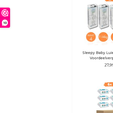
Sleepy Luiers
Voordeel
Wasmiddelen
Wasverzachter
10
Sleepy Baby Luie
Voordeelver
DEALPA
27,9