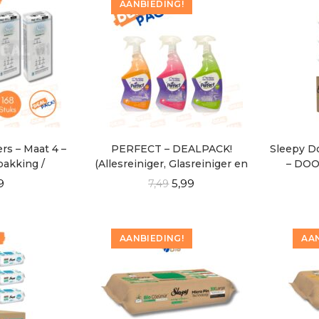
AANBIEDING!
rs – Maat 4 –
PERFECT – DEALPACK!
Sleepy D
pakking /
(Allesreiniger, Glasreiniger en
– DO
CK!
Badkamerreiniger)
9
5,99
7,49
AANBIEDING!
AAN