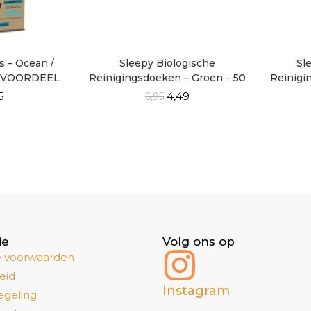
s – Ocean /
Sleepy Biologische
Sl
SVOORDEEL
Reinigingsdoeken – Groen – 50
Reinigi
0
Vellen
5
4,49
6,95
ie
Volg ons op
 voorwaarden
eid
Instagram
egeling