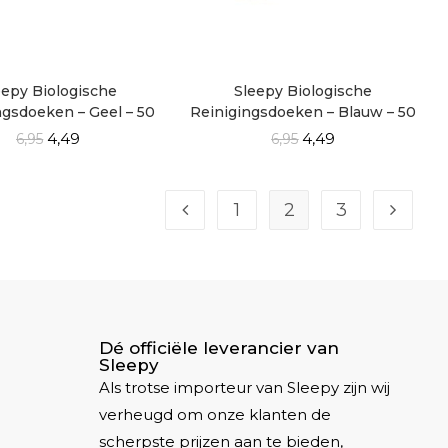
eepy Biologische
Sleepy Biologische
ngsdoeken – Geel – 50
Reinigingsdoeken – Blauw – 50
Vellen
Vellen
4,49
4,49
6,95
6,95
1
2
3
Dé officiële leverancier van
Sleepy
Als trotse importeur van Sleepy zijn wij
verheugd om onze klanten de
scherpste prijzen aan te bieden,