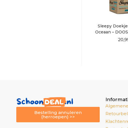
Sleepy Doekje
Oceaan – DOO
6×10
20,9
Informat
Algemene
Bestelling annuleren
Retourbel
(herroepen) >>
Klachtenr