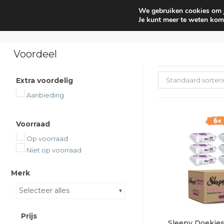
We gebruiken cookies om je
Huishouden
Interieur parf
Je kunt meer te weten kom
Voordeel
Extra voordelig
Standaard sorter
Aanbieding
Voorraad
Op voorraad
Niet op voorraad
Merk
Selecteer alles
Prijs
Sleepy Doekjes