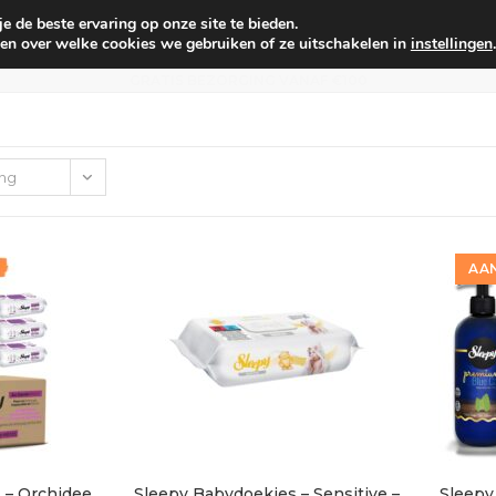
 de beste ervaring op onze site te bieden.
um
Babyverzorging
Persoonlijke verzorging
Voo
en over welke cookies we gebruiken of ze uitschakelen in
instellingen
.
GRATIS BEZORGING VANAF €100
ing
AAN
 – Orchidee
Sleepy Babydoekjes – Sensitive –
Sleep