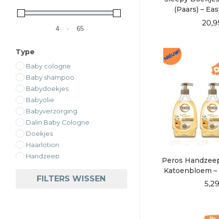
(Paars) – Eas
DOOSVOORDE
20,9
-
Minimale prijs
Maximale prijs
Type
Baby cologne
Baby shampoo
Babydoekjes
Babyolie
Babyverzorging
Dalin Baby Cologne
Doekjes
Haarlotion
Handzeep
Peros Handzeep
Huishouden
Katoenbloem –
FILTERS WISSEN
Luiers
5,2
Mop
Persoonlijke verzorging
Schoonmaakmiddelen