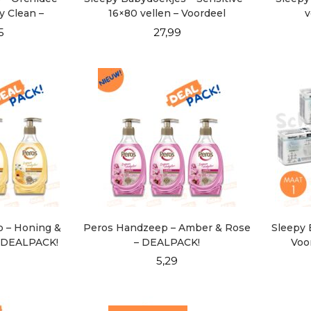
y Clean –
16×80 vellen – Voordeel
v
EL 6×100
Verpakking
5
27,99
 – Honing &
Peros Handzeep – Amber & Rose
Sleepy 
 DEALPACK!
– DEALPACK!
Voo
9
5,29