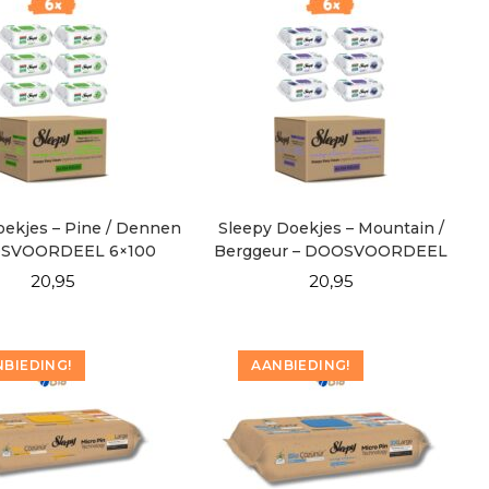
oekjes – Pine / Dennen
Sleepy Doekjes – Mountain /
OSVOORDEEL 6×100
Berggeur – DOOSVOORDEEL
6×100
20,95
20,95
BIEDING!
AANBIEDING!