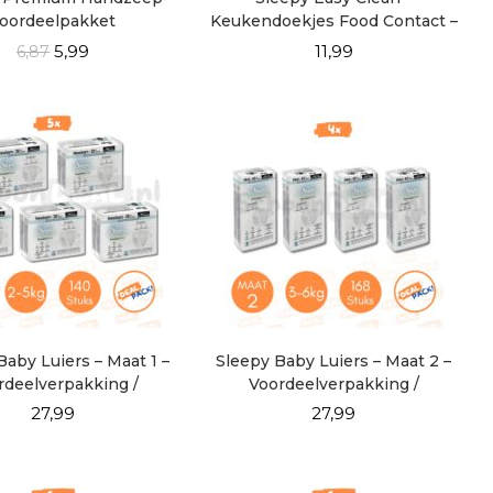
oordeelpakket
Keukendoekjes Food Contact –
DEALPACK!
5,99
11,99
6,87
Baby Luiers – Maat 1 –
Sleepy Baby Luiers – Maat 2 –
rdeelverpakking /
Voordeelverpakking /
DEALPACK!
DEALPACK!
27,99
27,99