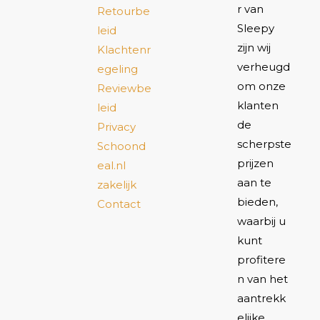
r van
Retourbe
Sleepy
leid
zijn wij
Klachtenr
verheugd
egeling
om onze
Reviewbe
klanten
leid
de
Privacy
scherpste
Schoond
prijzen
eal.nl
aan te
zakelijk
bieden,
Contact
waarbij u
kunt
profitere
n van het
aantrekk
elijke