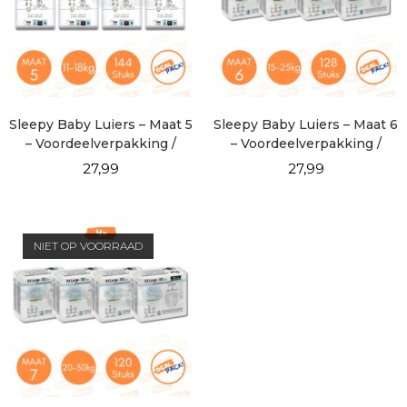
Sleepy Baby Luiers – Maat 5
Sleepy Baby Luiers – Maat 6
– Voordeelverpakking /
– Voordeelverpakking /
DEALPACK!
DEALPACK!
27,99
27,99
NIET OP VOORRAAD