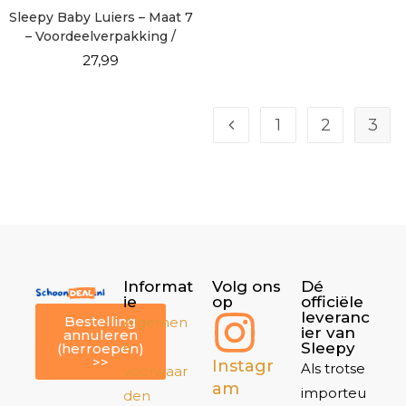
Sleepy Baby Luiers – Maat 7
– Voordeelverpakking /
DEALPACK!
27,99
1
2
3
Informat
Volg ons
Dé
ie
op
officiële
leveranc
Bestelling
Algemen
ier van
annuleren
e
Sleepy
(herroepen)
>>
Instagr
Als trotse
voorwaar
am
importeu
den