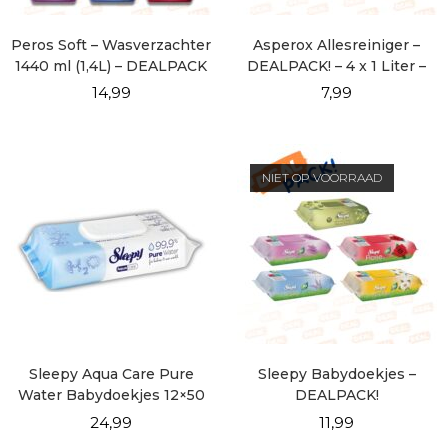
Peros Soft – Wasverzachter
Asperox Allesreiniger –
1440 ml (1,4L) – DEALPACK
DEALPACK! – 4 x 1 Liter –
Complete Geurcollectie
14,99
7,99
NIET OP VOORRAAD
Sleepy Aqua Care Pure
Sleepy Babydoekjes –
Water Babydoekjes 12×50
DEALPACK!
vellen
24,99
11,99