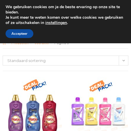
We gebruiken cookies om je de beste ervaring op onze site te
0
bieden.
Je kunt meer te weten komen over welke cookies we gebruiken
of ze uitschakelen in
instellingen
.
GRATIS BEZORGING VANAF €100
Voordeel
Accepteer
>
Producten
>
Voordeel
>
Pagina 3
Standaard sortering