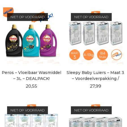
NIET OP VOORRAAD
NIET OP VOORRAAD
Peros – Vloeibaar Wasmiddel
Sleepy Baby Luiers – Maat 3
– 3L – DEALPACK!
– Voordeelverpakking /
DEALPACK!
20,55
27,99
NIET OP VOORRAAD
NIET OP VOORRAAD