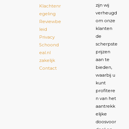
zijn wij
Klachtenr
verheugd
egeling
om onze
Reviewbe
klanten
leid
de
Privacy
scherpste
Schoond
prijzen
eal.nl
aan te
zakelijk
bieden,
Contact
waarbij u
kunt
profitere
n van het
aantrekk
elijke
doosvoor