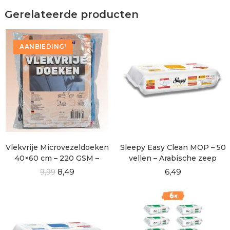
Gerelateerde producten
AANBIEDING!
Vlekvrije Microvezeldoeken
Sleepy Easy Clean MOP – 50
40×60 cm – 220 GSM –
vellen – Arabische zeep
Pluisvrij & Streeploos
(herbal – Geel)
8,49
6,49
9,99
Schoon – 4 Stuks