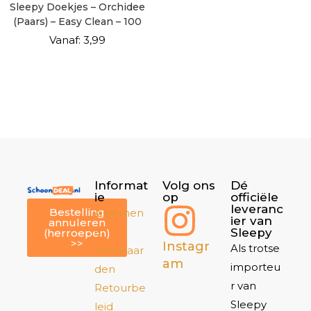
Sleepy Doekjes – Orchidee
(Paars) – Easy Clean – 100
vellen
Vanaf:
3,99
Informat
Volg ons
Dé
ie
op
officiële
leveranc
Bestelling
Algemen
ier van
annuleren
e
Sleepy
(herroepen)
>>
Instagr
Als trotse
voorwaar
am
importeu
den
r van
Retourbe
Sleepy
leid