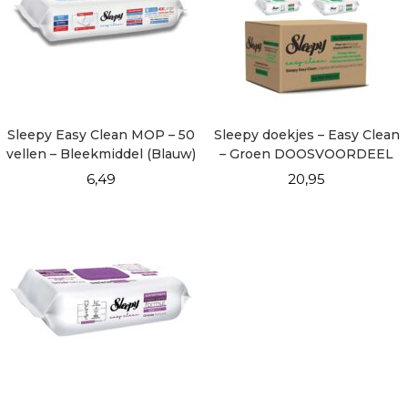
Sleepy Easy Clean MOP – 50
Sleepy doekjes – Easy Clean
vellen – Bleekmiddel (Blauw)
– Groen DOOSVOORDEEL
6×100
6,49
20,95