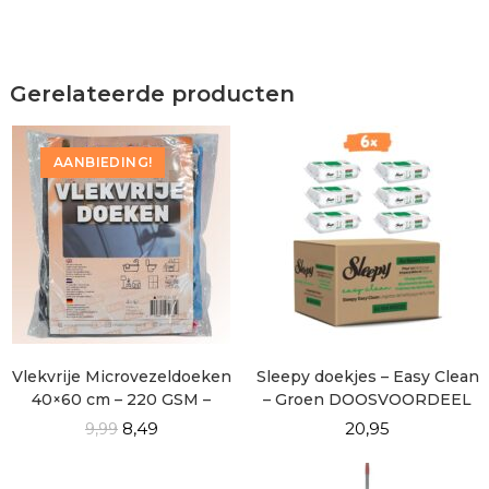
Gerelateerde producten
AANBIEDING!
Vlekvrije Microvezeldoeken
Sleepy doekjes – Easy Clean
40×60 cm – 220 GSM –
– Groen DOOSVOORDEEL
Pluisvrij & Streeploos
6×100
8,49
20,95
9,99
Schoon – 4 Stuks