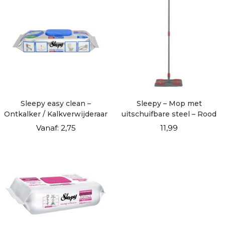
Sleepy easy clean –
Sleepy – Mop met
Ontkalker / Kalkverwijderaar
uitschuifbare steel – Rood
– 30 vellen
Vanaf:
2,75
11,99