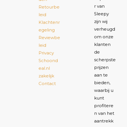
r van
Retourbe
Sleepy
leid
zijn wij
Klachtenr
verheugd
egeling
om onze
Reviewbe
klanten
leid
de
Privacy
scherpste
Schoond
prijzen
eal.nl
aan te
zakelijk
bieden,
Contact
waarbij u
kunt
profitere
n van het
aantrekk