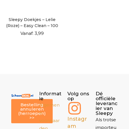
Sleepy Doekjes – Lelie
(Roze) – Easy Clean – 100
vellen
Vanaf:
3,99
Informat
Volg ons
Dé
ie
op
officiële
leveranc
Bestelling
Algemen
ier van
annuleren
e
Sleepy
(herroepen)
>>
Instagr
Als trotse
voorwaar
am
importeu
den