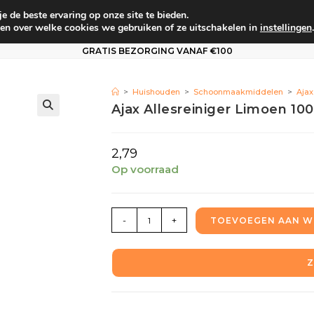
 de beste ervaring op onze site te bieden.
um
Babyverzorging
Persoonlijke verzorging
Vo
en over welke cookies we gebruiken of ze uitschakelen in
instellingen
.
GRATIS BEZORGING VANAF €100
>
Huishouden
>
Schoonmaakmiddelen
>
Ajax
Ajax Allesreiniger Limoen 10
2,79
Op voorraad
-
+
TOEVOEGEN AAN W
Z