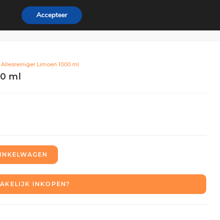
Accepteer
ordeel
Zakelijk
0
 Allesreiniger Limoen 1000 ml
00 ml
INKELWAGEN
AKELIJK INKOPEN?