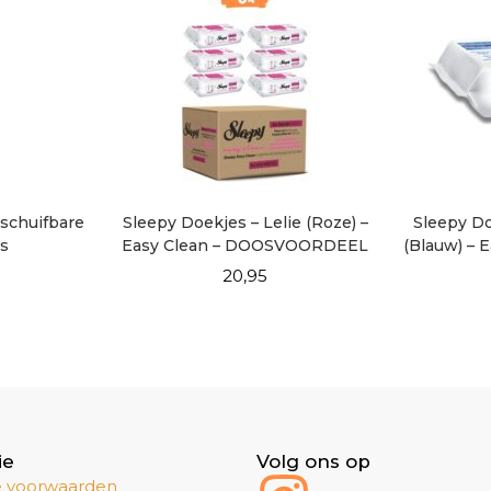
tschuifbare
Sleepy Doekjes – Lelie (Roze) –
Sleepy Do
rs
Easy Clean – DOOSVOORDEEL
(Blauw) – E
6×100
20,95
ie
Volg ons op
 voorwaarden