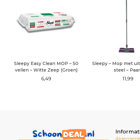
Sleepy Easy Clean MOP – 50
Sleepy – Mop met ui
vellen – Witte Zeep (Groen)
steel – Paa
6,49
11,99
Informat
Algemene