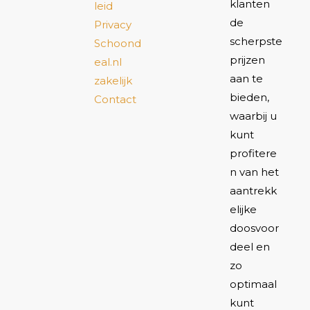
klanten
leid
de
Privacy
scherpste
Schoond
prijzen
eal.nl
aan te
zakelijk
bieden,
Contact
waarbij u
kunt
profitere
n van het
aantrekk
elijke
doosvoor
deel en
zo
optimaal
kunt