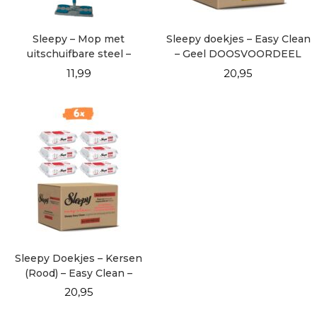
Sleepy – Mop met
Sleepy doekjes – Easy Clean
uitschuifbare steel –
– Geel DOOSVOORDEEL
Turqoise
6×100
11,99
20,95
Sleepy Doekjes – Kersen
(Rood) – Easy Clean –
DOOSVOORDEEL 6×100
20,95