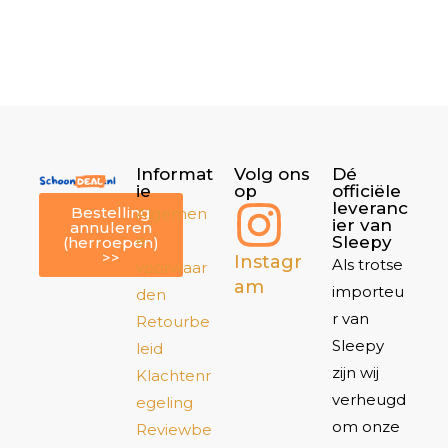
Informat
Volg ons
Dé
ie
op
officiële
leveranc
Bestelling
Algemen
ier van
annuleren
e
Sleepy
(herroepen)
>>
Instagr
Als trotse
voorwaar
am
importeu
den
r van
Retourbe
Sleepy
leid
zijn wij
Klachtenr
verheugd
egeling
om onze
Reviewbe