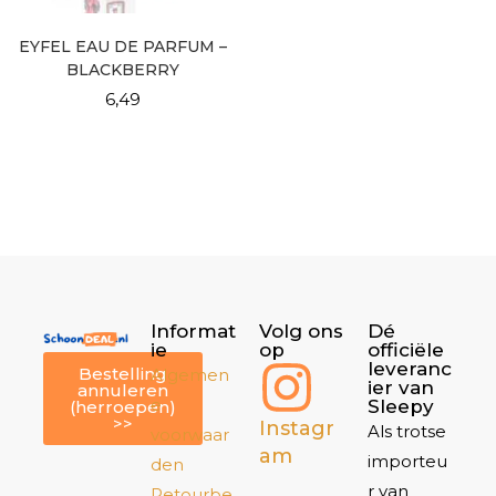
EYFEL EAU DE PARFUM –
BLACKBERRY
6,49
Informat
Volg ons
Dé
ie
op
officiële
leveranc
Bestelling
Algemen
ier van
annuleren
e
Sleepy
(herroepen)
>>
Instagr
Als trotse
voorwaar
am
importeu
den
r van
Retourbe