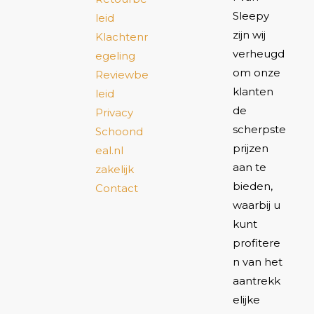
Sleepy
leid
zijn wij
Klachtenr
verheugd
egeling
om onze
Reviewbe
klanten
leid
de
Privacy
scherpste
Schoond
prijzen
eal.nl
aan te
zakelijk
bieden,
Contact
waarbij u
kunt
profitere
n van het
aantrekk
elijke