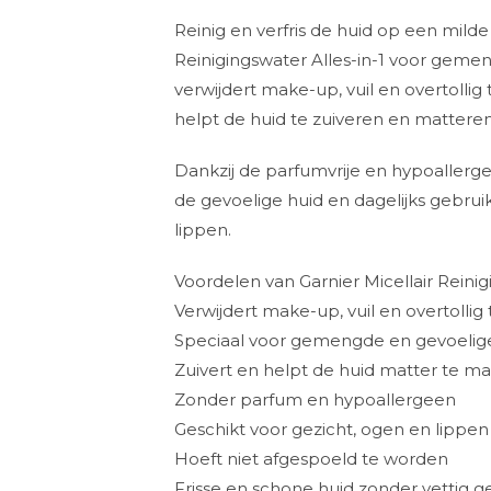
Reinig en verfris de huid op een milde
Reinigingswater Alles-in-1 voor gemen
verwijdert make-up, vuil en overtollig
helpt de huid te zuiveren en matteren, 
Dankzij de parfumvrije en hypoallerge
de gevoelige huid en dagelijks gebruik
lippen.
Voordelen van Garnier Micellair Reini
Verwijdert make-up, vuil en overtollig 
Speciaal voor gemengde en gevoelig
Zuivert en helpt de huid matter te m
Zonder parfum en hypoallergeen
Geschikt voor gezicht, ogen en lippen
Hoeft niet afgespoeld te worden
Frisse en schone huid zonder vettig g