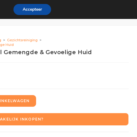
Accepteer
ordeel
Zakelijk
0
g
>
Gezichtsreiniging
>
ige Huid
0ml Gemengde & Gevoelige Huid
INKELWAGEN
AKELIJK INKOPEN?