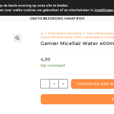
 de beste ervaring op onze site te bieden.
um
Babyverzorging
Persoonlijke verzorging
Vo
en over welke cookies we gebruiken of ze uitschakelen in
instellingen
.
GRATIS BEZORGING VANAF €100
>
Persoonlijke verzorging
>
Gezichtsverzorgin
Garnier Micellair Water 400ml Gemengde & Gevoel
Garnier Micellair Water 40
4,99
Op voorraad
-
+
TOEVOEGEN AAN W
Z