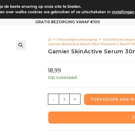
 de beste ervaring op onze site te bieden.
um
Babyverzorging
Persoonlijke verzorging
Vo
en over welke cookies we gebruiken of ze uitschakelen in
instellingen
.
GRATIS BEZORGING VANAF €100
>
Persoonlijke verzorging
>
Gezichtsverzorgin
Garnier SkinActive Serum 30ml Vitamine C Nacht 1
Garnier SkinActive Serum 30
18,99
Op voorraad
-
+
TOEVOEGEN AAN W
Z