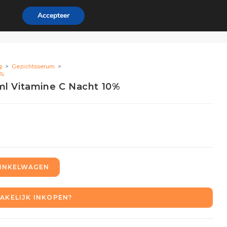
Accepteer
ordeel
Zakelijk
0
g
>
Gezichtsserum
>
0%
ml Vitamine C Nacht 10%
INKELWAGEN
AKELIJK INKOPEN?