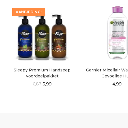
AANBIEDING!
Sleepy Premium Handzeep
Garnier Micellair W
voordeelpakket
Gevoelige H
5,99
4,99
6,87