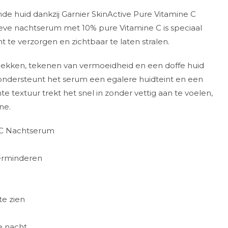
de huid dankzij Garnier SkinActive Pure Vitamine C
eve nachtserum met 10% pure Vitamine C is speciaal
 te verzorgen en zichtbaar te laten stralen.
lekken, tekenen van vermoeidheid en een doffe huid
ondersteunt het serum een egalere huidteint en een
te textuur trekt het snel in zonder vettig aan te voelen,
ne.
e C Nachtserum
verminderen
te zien
e nacht