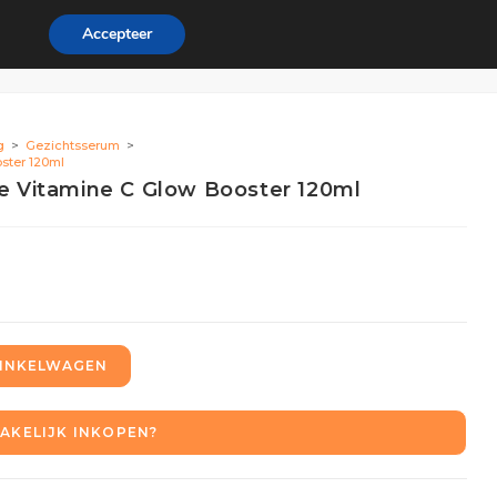
Accepteer
ordeel
Zakelijk
0
g
>
Gezichtsserum
>
oster 120ml
re Vitamine C Glow Booster 120ml
INKELWAGEN
AKELIJK INKOPEN?