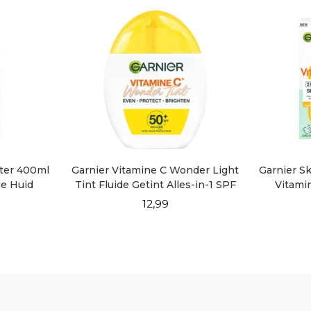
ater 400ml
Garnier Vitamine C Wonder Light
Garnier S
ge Huid
Tint Fluide Getint Alles-in-1 SPF
Vitami
50+
12,99