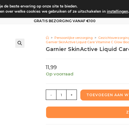
 de beste ervaring op onze site te bieden.
um
Babyverzorging
Persoonlijke verzorging
Vo
en over welke cookies we gebruiken of ze uitschakelen in
instellingen
.
GRATIS BEZORGING VANAF €100
>
Persoonlijke verzorging
>
Gezichtsverzorgin
Garnier SkinActive Liquid Care Vitamine C Glow Bo
Garnier SkinActive Liquid Ca
11,99
Op voorraad
-
+
TOEVOEGEN AAN W
Z