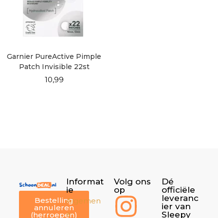
Garnier PureActive Pimple
Patch Invisible 22st
10,99
Informat
Volg ons
Dé
ie
op
officiële
leveranc
Bestelling
Algemen
ier van
annuleren
e
Sleepy
(herroepen)