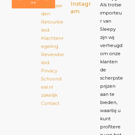
>>
Instagr
Als trotse
voorwaar
am
importeu
den
r van
Retourbe
Sleepy
leid
zijn wij
Klachtenr
verheugd
egeling
om onze
Reviewbe
klanten
leid
de
Privacy
scherpste
Schoond
prijzen
eal.nl
aan te
zakelijk
bieden,
Contact
waarbij u
kunt
profitere
n van het