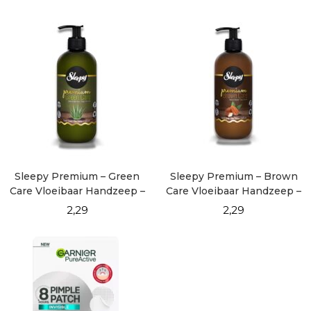
Sleepy Premium – Green
Sleepy Premium – Brown
Care Vloeibaar Handzeep –
Care Vloeibaar Handzeep –
500 ml
500 ml
2,29
2,29