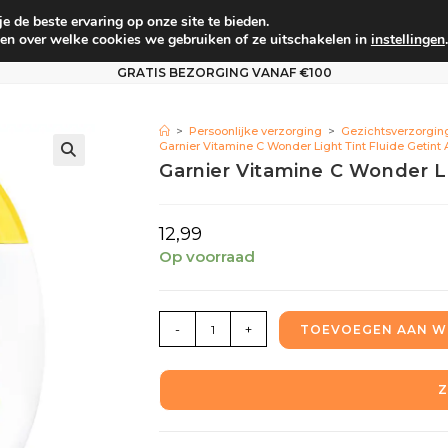
 de beste ervaring op onze site te bieden.
um
Babyverzorging
Persoonlijke verzorging
Vo
en over welke cookies we gebruiken of ze uitschakelen in
instellingen
.
GRATIS BEZORGING VANAF €100
>
Persoonlijke verzorging
>
Gezichtsverzorgin
Garnier Vitamine C Wonder Light Tint Fluide Getint A
Garnier Vitamine C Wonder Lig
12,99
Op voorraad
-
+
TOEVOEGEN AAN W
Z