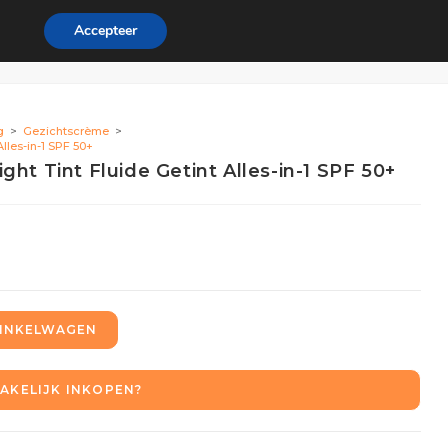
Accepteer
ordeel
Zakelijk
0
g
>
Gezichtscrème
>
lles-in-1 SPF 50+
ht Tint Fluide Getint Alles-in-1 SPF 50+
INKELWAGEN
AKELIJK INKOPEN?