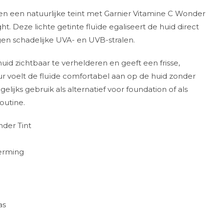
n een natuurlijke teint met Garnier Vitamine C Wonder
ght. Deze lichte getinte fluïde egaliseert de huid direct
egen schadelijke UVA- en UVB-stralen.
id zichtbaar te verhelderen en geeft een frisse,
ur voelt de fluïde comfortabel aan op de huid zonder
elijks gebruik als alternatief voor foundation of als
outine.
nder Tint
erming
as