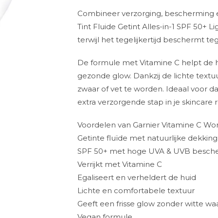
Combineer verzorging, bescherming e
Tint Fluide Getint Alles-in-1 SPF 50+ Li
terwijl het tegelijkertijd beschermt t
De formule met Vitamine C helpt de hu
gezonde glow. Dankzij de lichte textu
zwaar of vet te worden. Ideaal voor dag
extra verzorgende stap in je skincare r
Voordelen van Garnier Vitamine C Wo
Getinte fluïde met natuurlijke dekking
SPF 50+ met hoge UVA & UVB besch
Verrijkt met Vitamine C
Egaliseert en verheldert de huid
Lichte en comfortabele textuur
Geeft een frisse glow zonder witte wa
Vegan formule