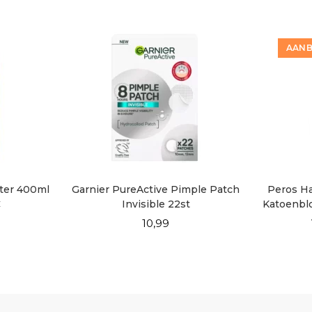
AANB
ater 400ml
Garnier PureActive Pimple Patch
Peros H
C
Invisible 22st
Katoenblo
10,99