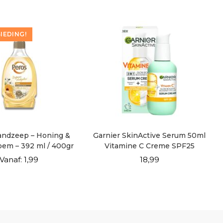
IEDING!
andzeep – Honing &
Garnier SkinActive Serum 50ml
em – 392 ml / 400gr
Vitamine C Creme SPF25
Vanaf:
1,99
18,99