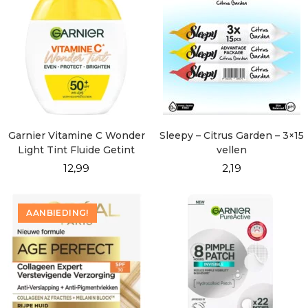
Garnier Vitamine C Wonder
Sleepy – Citrus Garden – 3×15
Light Tint Fluide Getint
vellen
Alles-in-1 SPF 50+
12,99
2,19
AANBIEDING!