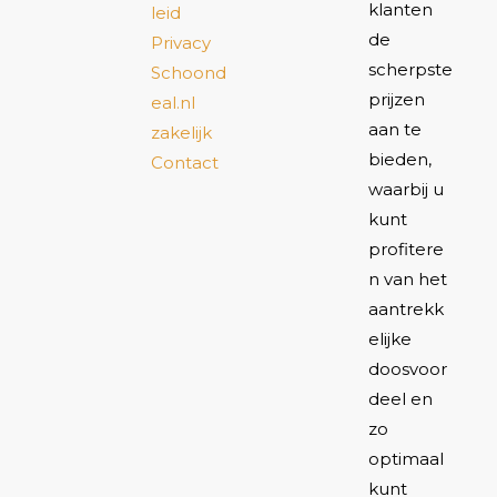
klanten
leid
de
Privacy
scherpste
Schoond
prijzen
eal.nl
aan te
zakelijk
bieden,
Contact
waarbij u
kunt
profitere
n van het
aantrekk
elijke
doosvoor
deel en
zo
optimaal
kunt