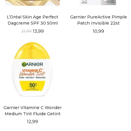
L’Oréal Skin Age Perfect
Garnier PureActive Pimple
Dagcreme SPF 30 50ml
Patch Invisible 22st
13,99
10,99
21,99
Garnier Vitamine C Wonder
Medium Tint Fluide Getint
Alles-in-1 SPF 50+
12,99