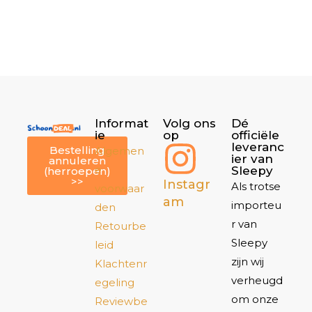
Informat
Volg ons
Dé
ie
op
officiële
leveranc
Bestelling
Algemen
ier van
annuleren
e
Sleepy
(herroepen)
>>
Instagr
Als trotse
voorwaar
am
importeu
den
r van
Retourbe
Sleepy
leid
zijn wij
Klachtenr
verheugd
egeling
om onze
Reviewbe