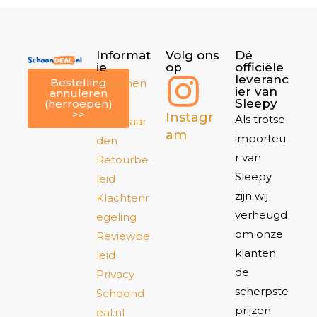
Informat
Volg ons
Dé
ie
op
officiële
leveranc
Bestelling
Algemen
ier van
annuleren
e
Sleepy
(herroepen)
>>
Instagr
Als trotse
voorwaar
am
importeu
den
r van
Retourbe
Sleepy
leid
zijn wij
Klachtenr
verheugd
egeling
om onze
Reviewbe
klanten
leid
de
Privacy
scherpste
Schoond
prijzen
eal.nl