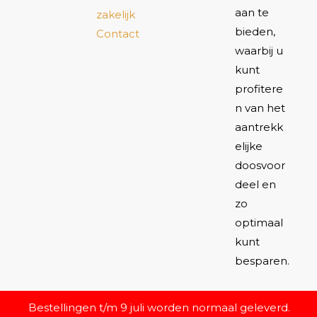
aan te
zakelijk
bieden,
Contact
waarbij u
kunt
profitere
n van het
aantrekk
elijke
doosvoor
deel en
zo
optimaal
kunt
besparen.
Bestellingen t/m 9 juli worden normaal geleverd.