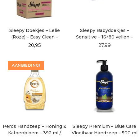
Sleepy Doekjes – Lelie
Sleepy Babydoekjes –
(Roze) – Easy Clean –
Sensitive – 16×80 vellen –
DOOSVOORDEEL 6×100
Voordeel Verpakking
20,95
27,99
AANBIEDING!
Peros Handzeep – Honing &
Sleepy Premium – Blue Care
Katoenbloem – 392 ml /
Vloeibaar Handzeep – 500 ml