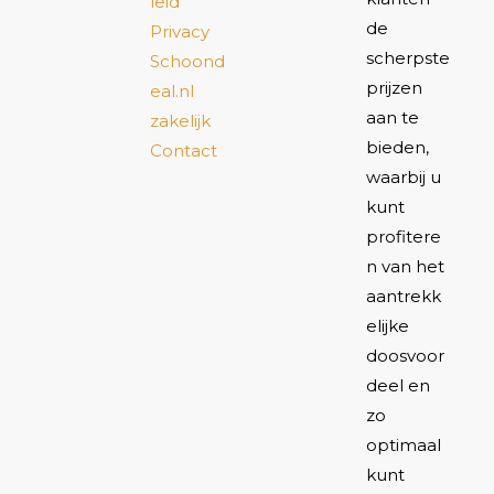
leid
de
Privacy
scherpste
Schoond
prijzen
eal.nl
aan te
zakelijk
bieden,
Contact
waarbij u
kunt
profitere
n van het
aantrekk
elijke
doosvoor
deel en
zo
optimaal
kunt