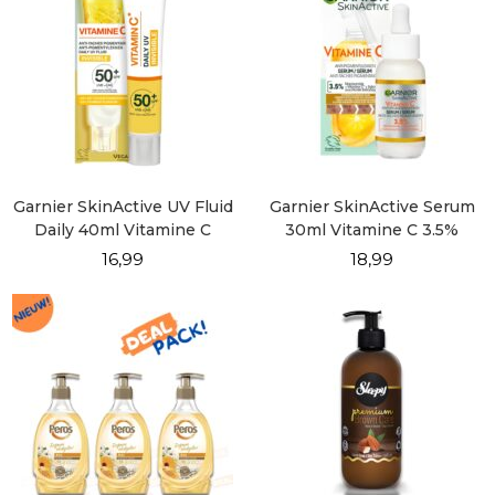
Garnier SkinActive UV Fluid
Garnier SkinActive Serum
Daily 40ml Vitamine C
30ml Vitamine C 3.5%
Invisible
16,99
18,99