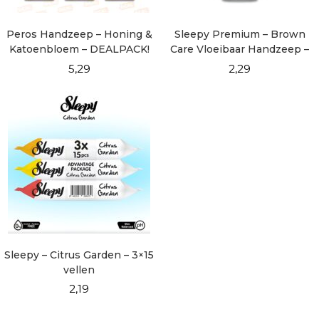
Peros Handzeep – Honing &
Sleepy Premium – Brown
Katoenbloem – DEALPACK!
Care Vloeibaar Handzeep –
500 ml
5,29
2,29
Sleepy – Citrus Garden – 3×15
vellen
2,19