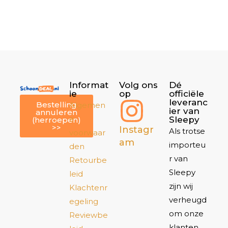
Informat
Volg ons
Dé
ie
op
officiële
leveranc
Bestelling
Algemen
ier van
annuleren
e
Sleepy
(herroepen)
>>
Instagr
Als trotse
voorwaar
am
importeu
den
r van
Retourbe
Sleepy
leid
zijn wij
Klachtenr
verheugd
egeling
om onze
Reviewbe
klanten