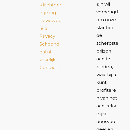
zijn wij
Klachtenr
verheugd
egeling
om onze
Reviewbe
klanten
leid
de
Privacy
scherpste
Schoond
prijzen
eal.nl
aan te
zakelijk
bieden,
Contact
waarbij u
kunt
profitere
n van het
aantrekk
elijke
doosvoor
deel en