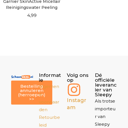
Garnier SkinActive Micellair
Reinigingswater Peeling
400ml
4,99
Informat
Volg ons
Dé
ie
op
officiële
leveranc
Bestelling
Algemen
ier van
annuleren
e
Sleepy
(herroepen)
>>
Instagr
Als trotse
voorwaar
am
importeu
den
r van
Retourbe
Sleepy
leid