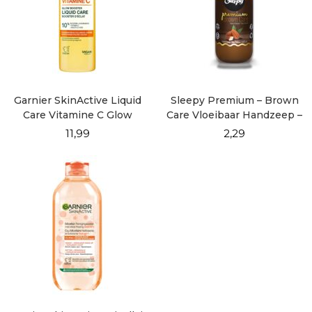
Garnier SkinActive Liquid
Sleepy Premium – Brown
Care Vitamine C Glow
Care Vloeibaar Handzeep –
Booster 120ml
500 ml
11,99
2,29