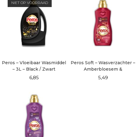
NIET OP VOORRAAD
Peros – Vloeibaar Wasmiddel
Peros Soft – Wasverzachter –
– 3L – Black / Zwart
Amberbloesem &
Sandelhout 1440 ml
6,85
5,49