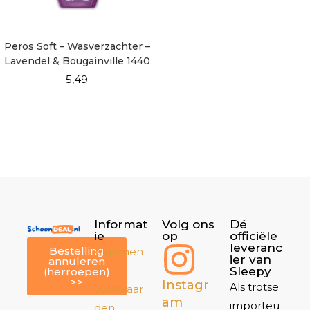
Peros Soft – Wasverzachter –
Lavendel & Bougainville 1440
ml
5,49
Informat
Volg ons
Dé
ie
op
officiële
leveranc
Bestelling
Algemen
ier van
annuleren
e
Sleepy
(herroepen)
>>
Instagr
Als trotse
voorwaar
am
importeu
den