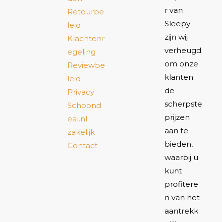
r van
Retourbe
Sleepy
leid
zijn wij
Klachtenr
verheugd
egeling
om onze
Reviewbe
klanten
leid
de
Privacy
scherpste
Schoond
prijzen
eal.nl
aan te
zakelijk
bieden,
Contact
waarbij u
kunt
profitere
n van het
aantrekk