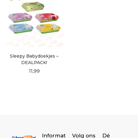
Sleepy Babydoekjes –
DEALPACK!
11,99
Informat
Volg ons
Dé