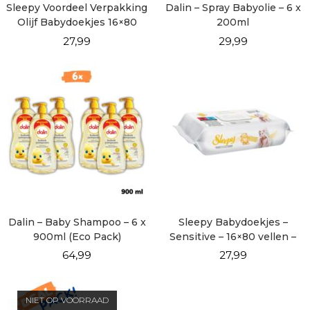
Sleepy Voordeel Verpakking
Dalin – Spray Babyolie – 6 x
Olijf Babydoekjes 16×80
200ml
vellen
27,99
29,99
Dalin – Baby Shampoo – 6 x
Sleepy Babydoekjes –
900ml (Eco Pack)
Sensitive – 16×80 vellen –
Voordeel Verpakking
64,99
27,99
NIET OP VOORRAAD