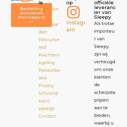
ie
op
officiële
leveranc
Bestelling
Algemen
ier van
annuleren
e
Sleepy
(herroepen)
>>
Instagr
Als trotse
voorwaar
am
importeu
den
r van
Retourbe
Sleepy
leid
zijn wij
Klachtenr
verheugd
egeling
om onze
Reviewbe
klanten
leid
de
Privacy
scherpste
Schoond
prijzen
eal.nl
aan te
zakelijk
bieden,
Contact
waarbij u