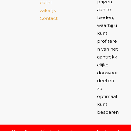
prijzen
eal.nl
aan te
zakelijk
bieden,
Contact
waarbij u
kunt
profitere
n van het
aantrekk
elijke
doosvoor
deel en
zo
optimaal
kunt
besparen.