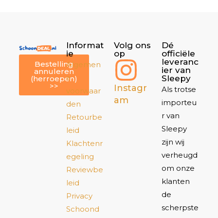
Informat
Volg ons
Dé
ie
op
officiële
leveranc
Bestelling
Algemen
ier van
annuleren
e
Sleepy
(herroepen)
>>
Instagr
Als trotse
voorwaar
am
importeu
den
r van
Retourbe
Sleepy
leid
zijn wij
Klachtenr
verheugd
egeling
om onze
Reviewbe
klanten
leid
de
Privacy
scherpste
Schoond