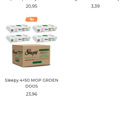
DOOSVOORDEEL 6×100
Food Contact – 50 Vellen
20,95
3,39
Sleepy 4×50 MOP GROEN
DOOS
23,96