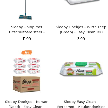
Sleepy – Mop met
Sleepy Doekjes – Witte zeep
uitschuifbare steel –
(Groen) – Easy Clean 100
Turqoise
vellen
11,99
3,99
Sleepy Doekjes – Kersen
Sleepy Easy Clean –
(Rood) – Easy Clean –
Bergamot – Keukendoekjes