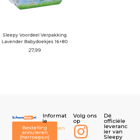
Sleepy Voordeel Verpakking
Lavender Babydoekjes 16×80
vellen
27,99
Informat
Volg ons
Dé
ie
op
officiële
leveranc
Bestelling
Algemen
ier van
annuleren
e
Sleepy
(herroepen)