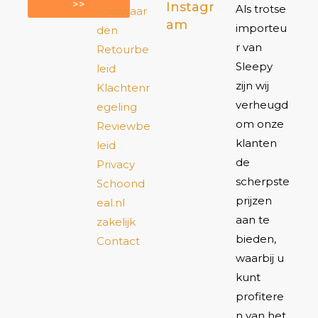
>>
Instagr
Als trotse
voorwaar
am
importeu
den
r van
Retourbe
Sleepy
leid
zijn wij
Klachtenr
verheugd
egeling
om onze
Reviewbe
klanten
leid
de
Privacy
scherpste
Schoond
prijzen
eal.nl
aan te
zakelijk
bieden,
Contact
waarbij u
kunt
profitere
n van het