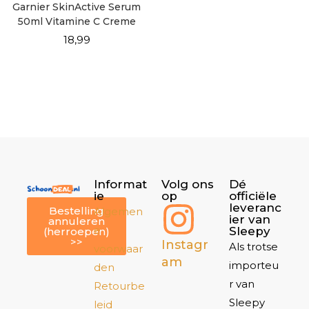
Garnier SkinActive Serum
50ml Vitamine C Creme
SPF25
18,99
Informat
Volg ons
Dé
ie
op
officiële
leveranc
Bestelling
Algemen
ier van
annuleren
e
Sleepy
(herroepen)
>>
Instagr
Als trotse
voorwaar
am
importeu
den
r van
Retourbe
Sleepy
leid