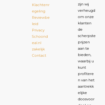
zijn wij
Klachtenr
verheugd
egeling
om onze
Reviewbe
klanten
leid
de
Privacy
scherpste
Schoond
prijzen
eal.nl
aan te
zakelijk
bieden,
Contact
waarbij u
kunt
profitere
n van het
aantrekk
elijke
doosvoor